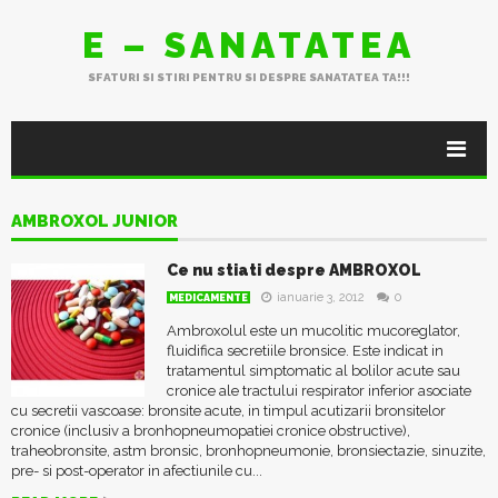
E – SANATATEA
SFATURI SI STIRI PENTRU SI DESPRE SANATATEA TA!!!
AMBROXOL JUNIOR
Ce nu stiati despre AMBROXOL
ianuarie 3, 2012
0
MEDICAMENTE
Ambroxolul este un mucolitic mucoreglator,
fluidifica secretiile bronsice. Este indicat in
tratamentul simptomatic al bolilor acute sau
cronice ale tractului respirator inferior asociate
cu secretii vascoase: bronsite acute, in timpul acutizarii bronsitelor
cronice (inclusiv a bronhopneumopatiei cronice obstructive),
traheobronsite, astm bronsic, bronhopneumonie, bronsiectazie, sinuzite,
pre- si post-operator in afectiunile cu...