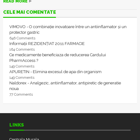
READ MORE
CELE MAI COMENTATE
VIMOVO - O combinație inovatoare între un antiinflamator și un
protector gastric
646 Comments
Informații REZIDENȚIAT 2011 FARMACIE
164 Comments
Ce medicamente beneficiaza de reducerea Cardului
PharmAccess ?
149 Comments
APURETIN - Elimina excesul de apa din organism
149 Comments
Naldorex - Analgezic, antiinflamator, antipiretic de generatie
noua
77 Comments
LINKS
Centrala Murala