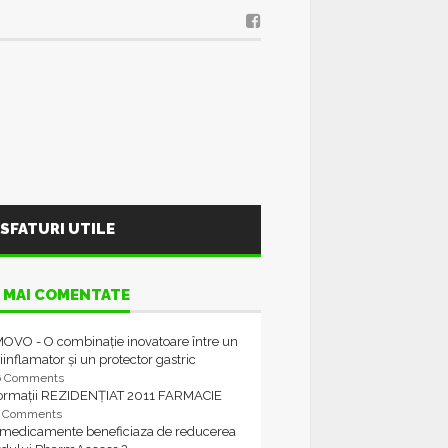
SFATURI UTILE
 MAI COMENTATE
OVO - O combinație inovatoare între un
iinflamator și un protector gastric
6 Comments
formații REZIDENȚIAT 2011 FARMACIE
4 Comments
 medicamente beneficiaza de reducerea