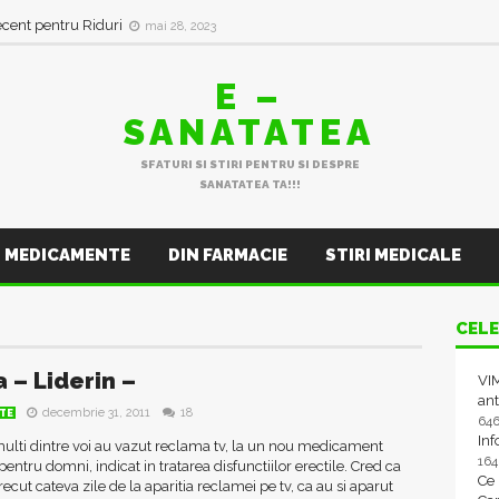
ecent pentru Riduri
mai 28, 2023
E –
SANATATEA
SFATURI SI STIRI PENTRU SI DESPRE
SANATATEA TA!!!
MEDICAMENTE
DIN FARMACIE
STIRI MEDICALE
CELE
a – Liderin –
VIM
ant
decembrie 31, 2011
18
TE
64
In
ulti dintre voi au vazut reclama tv, la un nou medicament
16
entru domni, indicat in tratarea disfunctiilor erectile. Cred ca
Ce
recut cateva zile de la aparitia reclamei pe tv, ca au si aparut