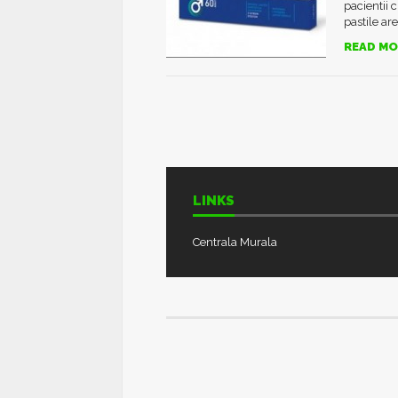
pacientii 
pastile are.
READ MO
LINKS
Centrala Murala