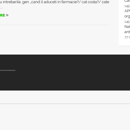
Ca
cu intrebarile, gen „cand il aduceti in farmacie?/ cat costa?/ cate
14
..
AP
RE
or
14
Nal
ant
77