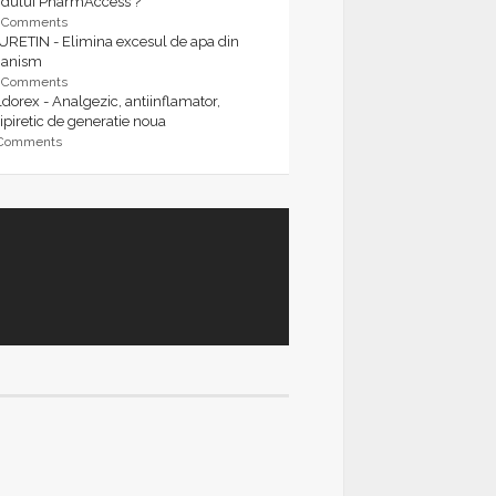
rdului PharmAccess ?
9 Comments
URETIN - Elimina excesul de apa din
ganism
9 Comments
dorex - Analgezic, antiinflamator,
ipiretic de generatie noua
 Comments