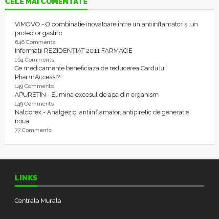
CELE MAI COMENTATE
VIMOVO - O combinație inovatoare între un antiinflamator și un
protector gastric
646 Comments
Informații REZIDENȚIAT 2011 FARMACIE
164 Comments
Ce medicamente beneficiaza de reducerea Cardului
PharmAccess ?
149 Comments
APURETIN - Elimina excesul de apa din organism
149 Comments
Naldorex - Analgezic, antiinflamator, antipiretic de generatie
noua
77 Comments
LINKS
Centrala Murala