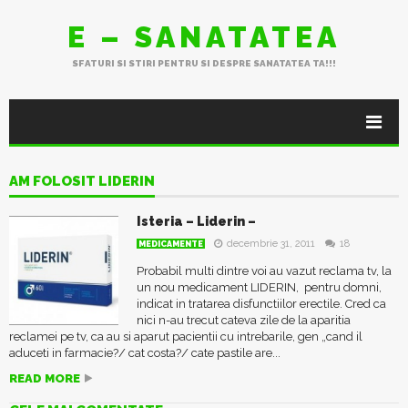
E – SANATATEA
SFATURI SI STIRI PENTRU SI DESPRE SANATATEA TA!!!
AM FOLOSIT LIDERIN
Isteria – Liderin –
decembrie 31, 2011
18
MEDICAMENTE
Probabil multi dintre voi au vazut reclama tv, la
un nou medicament LIDERIN, pentru domni,
indicat in tratarea disfunctiilor erectile. Cred ca
nici n-au trecut cateva zile de la aparitia
reclamei pe tv, ca au si aparut pacientii cu intrebarile, gen „cand il
aduceti in farmacie?/ cat costa?/ cate pastile are...
READ MORE