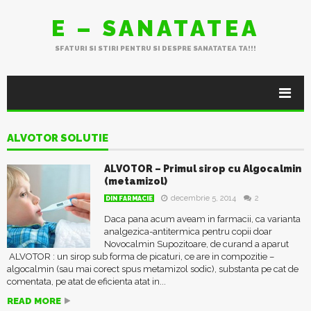
E – SANATATEA
SFATURI SI STIRI PENTRU SI DESPRE SANATATEA TA!!!
ALVOTOR SOLUTIE
ALVOTOR – Primul sirop cu Algocalmin
(metamizol)
decembrie 5, 2014
2
DIN FARMACIE
Daca pana acum aveam in farmacii, ca varianta
analgezica-antitermica pentru copii doar
Novocalmin Supozitoare, de curand a aparut
ALVOTOR : un sirop sub forma de picaturi, ce are in compozitie –
algocalmin (sau mai corect spus metamizol sodic), substanta pe cat de
comentata, pe atat de eficienta atat in...
READ MORE