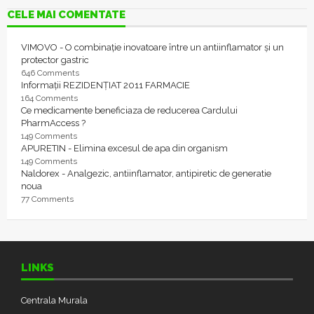
CELE MAI COMENTATE
VIMOVO - O combinație inovatoare între un antiinflamator și un
protector gastric
646 Comments
Informații REZIDENȚIAT 2011 FARMACIE
164 Comments
Ce medicamente beneficiaza de reducerea Cardului
PharmAccess ?
149 Comments
APURETIN - Elimina excesul de apa din organism
149 Comments
Naldorex - Analgezic, antiinflamator, antipiretic de generatie
noua
77 Comments
LINKS
Centrala Murala