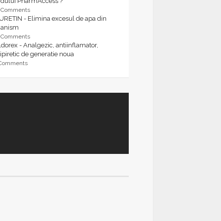
rdului PharmAccess ?
9 Comments
URETIN - Elimina excesul de apa din
ganism
9 Comments
dorex - Analgezic, antiinflamator,
ipiretic de generatie noua
 Comments