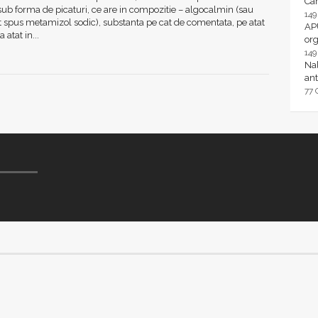
Ca
 sub forma de picaturi, ce are in compozitie – algocalmin (sau
14
 spus metamizol sodic), substanta pe cat de comentata, pe atat
AP
 atat in...
or
14
Nal
ant
77