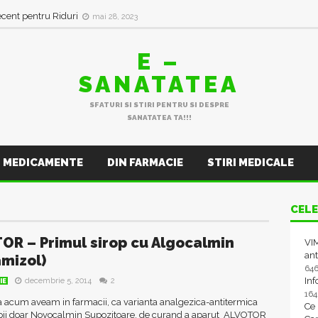
in val de Infecții Respiratorii
ianuarie 11, 2023
ecent pentru Riduri
mai 28, 2023
E –
SANATATEA
SFATURI SI STIRI PENTRU SI DESPRE
SANATATEA TA!!!
MEDICAMENTE
DIN FARMACIE
STIRI MEDICALE
CELE
OR – Primul sirop cu Algocalmin
VIM
ant
mizol)
64
In
decembrie 5, 2014
2
IE
16
 acum aveam in farmacii, ca varianta analgezica-antitermica
Ce
pii doar Novocalmin Supozitoare, de curand a aparut ALVOTOR