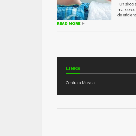
: un sirop
mai corect
de eficienta
READ MORE
LINKS
Centrala Murala