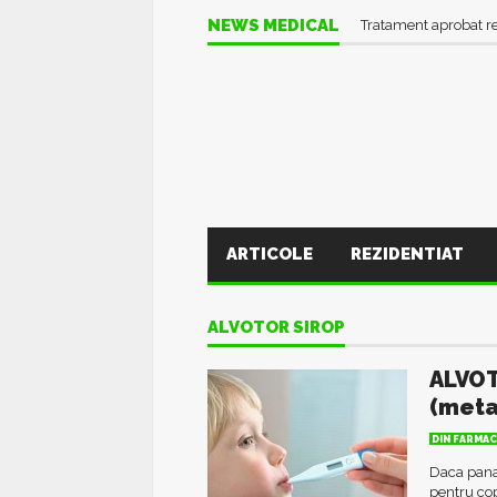
Informații UTILE în pl
NEWS MEDICAL
Tratament aprobat r
ARTICOLE
REZIDENTIAT
ALVOTOR SIROP
ALVOT
(meta
DIN FARMAC
Daca pana
pentru co