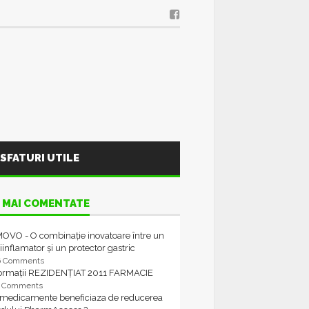
SFATURI UTILE
 MAI COMENTATE
OVO - O combinație inovatoare între un
iinflamator și un protector gastric
6 Comments
formații REZIDENȚIAT 2011 FARMACIE
4 Comments
 medicamente beneficiaza de reducerea