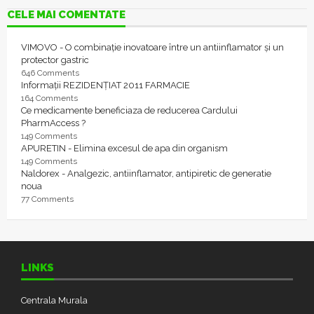
CELE MAI COMENTATE
VIMOVO - O combinație inovatoare între un antiinflamator și un
protector gastric
646 Comments
Informații REZIDENȚIAT 2011 FARMACIE
164 Comments
Ce medicamente beneficiaza de reducerea Cardului
PharmAccess ?
149 Comments
APURETIN - Elimina excesul de apa din organism
149 Comments
Naldorex - Analgezic, antiinflamator, antipiretic de generatie
noua
77 Comments
LINKS
Centrala Murala