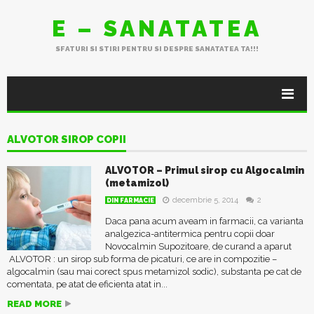
E – SANATATEA
SFATURI SI STIRI PENTRU SI DESPRE SANATATEA TA!!!
ALVOTOR SIROP COPII
ALVOTOR – Primul sirop cu Algocalmin
(metamizol)
decembrie 5, 2014
2
DIN FARMACIE
Daca pana acum aveam in farmacii, ca varianta
analgezica-antitermica pentru copii doar
Novocalmin Supozitoare, de curand a aparut
ALVOTOR : un sirop sub forma de picaturi, ce are in compozitie –
algocalmin (sau mai corect spus metamizol sodic), substanta pe cat de
comentata, pe atat de eficienta atat in...
READ MORE