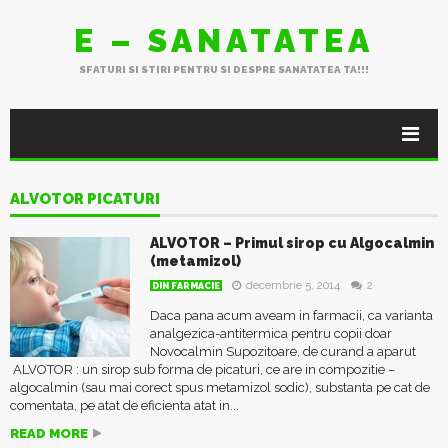
E – SANATATEA
SFATURI SI STIRI PENTRU SI DESPRE SANATATEA TA!!!
ALVOTOR PICATURI
ALVOTOR – Primul sirop cu Algocalmin
(metamizol)
decembrie 5, 2014
2
DIN FARMACIE
Daca pana acum aveam in farmacii, ca varianta
analgezica-antitermica pentru copii doar
Novocalmin Supozitoare, de curand a aparut
ALVOTOR : un sirop sub forma de picaturi, ce are in compozitie –
algocalmin (sau mai corect spus metamizol sodic), substanta pe cat de
comentata, pe atat de eficienta atat in...
READ MORE