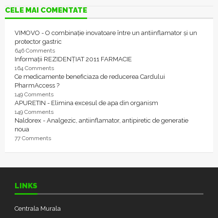
CELE MAI COMENTATE
VIMOVO - O combinație inovatoare între un antiinflamator și un
protector gastric
646 Comments
Informații REZIDENȚIAT 2011 FARMACIE
164 Comments
Ce medicamente beneficiaza de reducerea Cardului
PharmAccess ?
149 Comments
APURETIN - Elimina excesul de apa din organism
149 Comments
Naldorex - Analgezic, antiinflamator, antipiretic de generatie
noua
77 Comments
LINKS
Centrala Murala