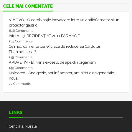
CELE MAI COMENTATE
VIMOVO - O combinație inovatoare între un antiinflamator și un
protector gastric
646 Comments
Informații REZIDENȚIAT 2011 FARMACIE
164 Comments
Ce medicamente beneficiaza de reducerea Cardului
PharmAccess ?
149 Comments
APURETIN - Elimina excesul de apa din organism
149 Comments
Naldorex - Analgezic, antiinflamator, antipiretic de generatie
noua
77 Comments
LINKS
Centrala Murala