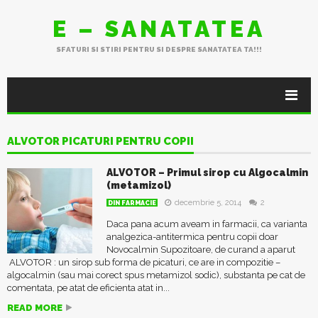
E – SANATATEA
SFATURI SI STIRI PENTRU SI DESPRE SANATATEA TA!!!
ALVOTOR PICATURI PENTRU COPII
ALVOTOR – Primul sirop cu Algocalmin
(metamizol)
decembrie 5, 2014
2
DIN FARMACIE
Daca pana acum aveam in farmacii, ca varianta
analgezica-antitermica pentru copii doar
Novocalmin Supozitoare, de curand a aparut
ALVOTOR : un sirop sub forma de picaturi, ce are in compozitie –
algocalmin (sau mai corect spus metamizol sodic), substanta pe cat de
comentata, pe atat de eficienta atat in...
READ MORE