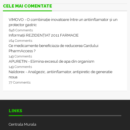
CELE MAI COMENTATE
VIMOVO - O combinație inovatoare între un antiinflamator și un
protector gastric
646 Comments
Informații REZIDENȚIAT 2011 FARMACIE
164 Comments
Ce medicamente beneficiaza de reducerea Cardului
PharmAccess ?
149 Comments
APURETIN - Elimina excesul de apa din organism
149 Comments
Naldorex - Analgezic, antiinflamator, antipiretic de generatie
noua
77 Comments
LINKS
Centrala Murala