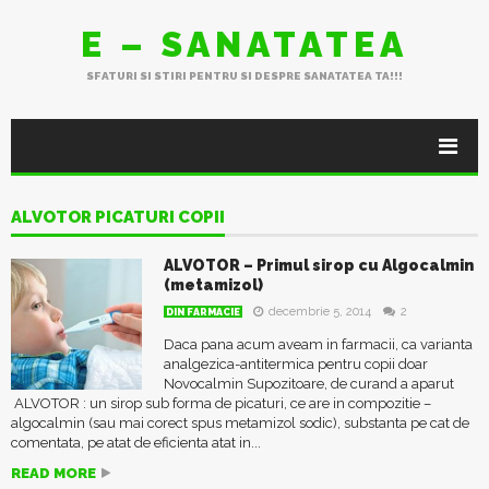
E – SANATATEA
SFATURI SI STIRI PENTRU SI DESPRE SANATATEA TA!!!
ALVOTOR PICATURI COPII
ALVOTOR – Primul sirop cu Algocalmin
(metamizol)
decembrie 5, 2014
2
DIN FARMACIE
Daca pana acum aveam in farmacii, ca varianta
analgezica-antitermica pentru copii doar
Novocalmin Supozitoare, de curand a aparut
ALVOTOR : un sirop sub forma de picaturi, ce are in compozitie –
algocalmin (sau mai corect spus metamizol sodic), substanta pe cat de
comentata, pe atat de eficienta atat in...
READ MORE