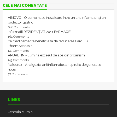
CELE MAI COMENTATE
VIMOVO - O combinație inovatoare între un antiinflamator și un
protector gastric
646 Comments
Informații REZIDENȚIAT 2011 FARMACIE
164 Comments
Ce medicamente beneficiaza de reducerea Cardului
PharmAccess ?
149 Comments
APURETIN - Elimina excesul de apa din organism
149 Comments
Naldorex - Analgezic, antiinflamator, antipiretic de generatie
noua
77 Comments
LINKS
Centrala Murala