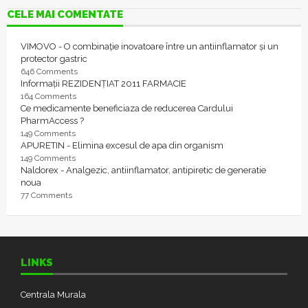
CELE MAI COMENTATE
VIMOVO - O combinație inovatoare între un antiinflamator și un
protector gastric
646 Comments
Informații REZIDENȚIAT 2011 FARMACIE
164 Comments
Ce medicamente beneficiaza de reducerea Cardului
PharmAccess ?
149 Comments
APURETIN - Elimina excesul de apa din organism
149 Comments
Naldorex - Analgezic, antiinflamator, antipiretic de generatie
noua
77 Comments
LINKS
Centrala Murala