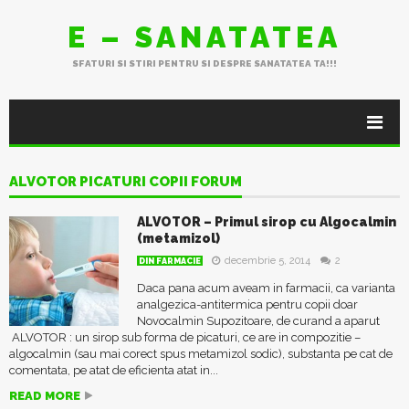
E – SANATATEA
SFATURI SI STIRI PENTRU SI DESPRE SANATATEA TA!!!
ALVOTOR PICATURI COPII FORUM
ALVOTOR – Primul sirop cu Algocalmin
(metamizol)
decembrie 5, 2014
2
DIN FARMACIE
Daca pana acum aveam in farmacii, ca varianta
analgezica-antitermica pentru copii doar
Novocalmin Supozitoare, de curand a aparut
ALVOTOR : un sirop sub forma de picaturi, ce are in compozitie –
algocalmin (sau mai corect spus metamizol sodic), substanta pe cat de
comentata, pe atat de eficienta atat in...
READ MORE