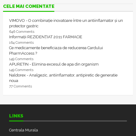
CELE MAI COMENTATE
VIMOVO - O combinație inovatoare între un antiinflamator și un
protector gastric
646 Comments
Informații REZIDENȚIAT 2011 FARMACIE
164 Comments
Ce medicamente beneficiaza de reducerea Cardului
PharmAccess ?
149 Comments
APURETIN - Elimina excesul de apa din organism
149 Comments
Naldorex - Analgezic, antiinflamator, antipiretic de generatie
noua
77 Comments
LINKS
Centrala Murala