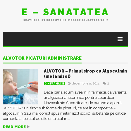
E – SANATATEA
SFATURI SI STIRI PENTRU SI DESPRE SANATATEA TA!!!
ALVOTOR PICATURI ADMINISTRARE
ALVOTOR – Primul sirop cu Algocalmin
(metamizol)
decembrie 5, 2014
2
DIN FARMACIE
Daca pana acum aveam in farmacii, ca varianta
analgezica-antitermica pentru copii doar
Novocalmin Supozitoare, de curand a aparut
ALVOTOR : un sirop sub forma de picaturi, ce are in compozitie –
algocalmin (sau mai corect spus metamizol sodic), substanta pe cat de
comentata, pe atat de eficienta atat in...
READ MORE