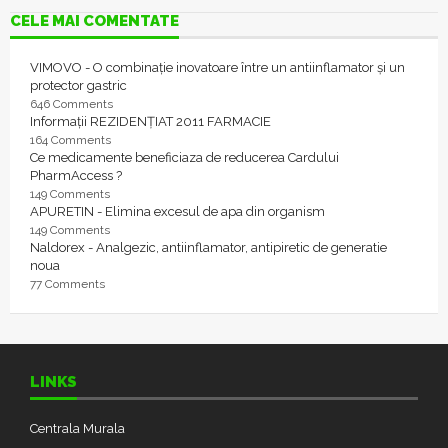
CELE MAI COMENTATE
VIMOVO - O combinație inovatoare între un antiinflamator și un
protector gastric
646 Comments
Informații REZIDENȚIAT 2011 FARMACIE
164 Comments
Ce medicamente beneficiaza de reducerea Cardului
PharmAccess ?
149 Comments
APURETIN - Elimina excesul de apa din organism
149 Comments
Naldorex - Analgezic, antiinflamator, antipiretic de generatie
noua
77 Comments
LINKS
Centrala Murala