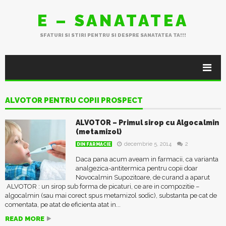
E – SANATATEA
SFATURI SI STIRI PENTRU SI DESPRE SANATATEA TA!!!
ALVOTOR PENTRU COPII PROSPECT
ALVOTOR – Primul sirop cu Algocalmin
(metamizol)
decembrie 5, 2014
2
DIN FARMACIE
Daca pana acum aveam in farmacii, ca varianta
analgezica-antitermica pentru copii doar
Novocalmin Supozitoare, de curand a aparut
ALVOTOR : un sirop sub forma de picaturi, ce are in compozitie –
algocalmin (sau mai corect spus metamizol sodic), substanta pe cat de
comentata, pe atat de eficienta atat in...
READ MORE