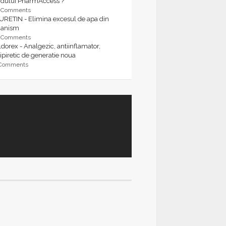
rdului PharmAccess ?
9 Comments
URETIN - Elimina excesul de apa din
ganism
9 Comments
dorex - Analgezic, antiinflamator,
ipiretic de generatie noua
 Comments