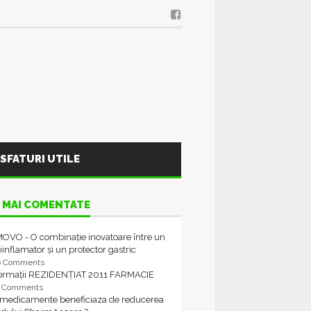
SFATURI UTILE
 MAI COMENTATE
OVO - O combinație inovatoare între un
iinflamator și un protector gastric
6 Comments
formații REZIDENȚIAT 2011 FARMACIE
4 Comments
 medicamente beneficiaza de reducerea