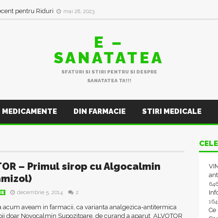
ecent pentru Riduri
mai 28, 2023
E –
SANATATEA
SFATURI SI STIRI PENTRU SI DESPRE
SANATATEA TA!!!
MEDICAMENTE
DIN FARMACIE
STIRI MEDICALE
CELE
OR – Primul sirop cu Algocalmin
VIM
ant
mizol)
64
In
decembrie 5, 2014
2
IE
16
 acum aveam in farmacii, ca varianta analgezica-antitermica
Ce
pii doar Novocalmin Supozitoare, de curand a aparut ALVOTOR