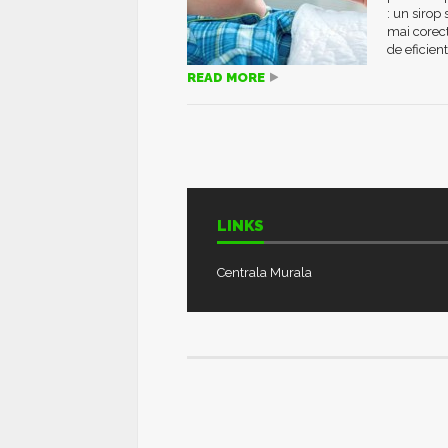
: un sirop
mai corect
de eficienta
READ MORE
LINKS
Centrala Murala