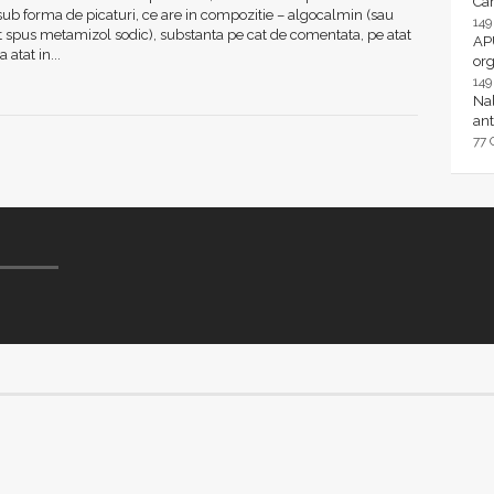
Ca
 sub forma de picaturi, ce are in compozitie – algocalmin (sau
14
 spus metamizol sodic), substanta pe cat de comentata, pe atat
AP
 atat in...
or
14
Nal
ant
77