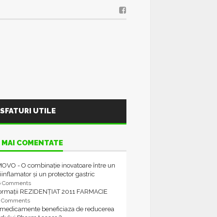
SFATURI UTILE
 MAI COMENTATE
OVO - O combinație inovatoare între un
iinflamator și un protector gastric
6 Comments
formații REZIDENȚIAT 2011 FARMACIE
4 Comments
 medicamente beneficiaza de reducerea