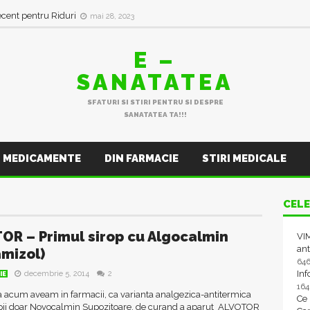
ecent pentru Riduri
mai 28, 2023
E –
SANATATEA
SFATURI SI STIRI PENTRU SI DESPRE
SANATATEA TA!!!
MEDICAMENTE
DIN FARMACIE
STIRI MEDICALE
CELE
OR – Primul sirop cu Algocalmin
VIM
ant
mizol)
64
In
decembrie 5, 2014
2
IE
16
 acum aveam in farmacii, ca varianta analgezica-antitermica
Ce
pii doar Novocalmin Supozitoare, de curand a aparut ALVOTOR