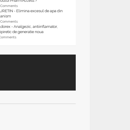
rdului PharmAccess ?
9 Comments
URETIN - Elimina excesul de apa din
ganism
9 Comments
dorex - Analgezic, antiinflamator,
ipiretic de generatie noua
 Comments