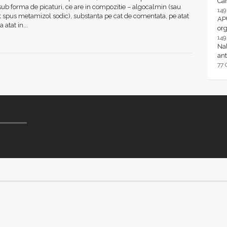
Ca
 sub forma de picaturi, ce are in compozitie – algocalmin (sau
14
 spus metamizol sodic), substanta pe cat de comentata, pe atat
AP
 atat in...
or
14
Nal
ant
77