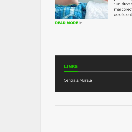
: un sirop
mai corect
de eficienta
READ MORE
LINKS
Centrala Murala