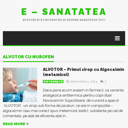
E – SANATATEA
SFATURI SI STIRI PENTRU SI DESPRE SANATATEA TA!!!
ALVOTOR CU NUROFEN
ALVOTOR – Primul sirop cu Algocalmin
(metamizol)
decembrie 5, 2014
2
DIN FARMACIE
Daca pana acum aveam in farmacii, ca varianta
analgezica-antitermica pentru copii doar
Novocalmin Supozitoare, de curand a aparut
ALVOTOR : un sirop sub forma de picaturi, ce are in compozitie –
algocalmin (sau mai corect spus metamizol sodic), substanta pe cat de
comentata, pe atat de eficienta atat in...
READ MORE