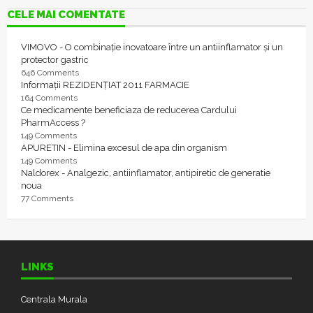
CELE MAI COMENTATE
VIMOVO - O combinație inovatoare între un antiinflamator și un
protector gastric
646 Comments
Informații REZIDENȚIAT 2011 FARMACIE
164 Comments
Ce medicamente beneficiaza de reducerea Cardului
PharmAccess ?
149 Comments
APURETIN - Elimina excesul de apa din organism
149 Comments
Naldorex - Analgezic, antiinflamator, antipiretic de generatie
noua
77 Comments
LINKS
Centrala Murala