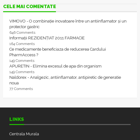
CELE MAI COMENTATE
VIMOVO - O combinație inovatoare între un antiinflamator și un
protector gastric
646 Comments
Informații REZIDENȚIAT 2011 FARMACIE
164 Comments
Ce medicamente beneficiaza de reducerea Cardului
PharmAccess ?
149 Comments
APURETIN - Elimina excesul de apa din organism
149 Comments
Naldorex - Analgezic, antiinflamator, antipiretic de generatie
noua
77 Comments
LINKS
Centrala Murala