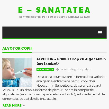
E – SANATATEA
SFATURI SI STIRI PENTRU SI DESPRE SANATATEA TA!!!
ALVOTOR COPII
ALVOTOR – Primul sirop cu Algocalmin
(metamizol)
decembrie 5, 2014
2
DIN FARMACIE
Daca pana acum aveam in farmacii, ca varianta
analgezica-antitermica pentru copii doar
Novocalmin Supozitoare, de curand a aparut
ALVOTOR : un sirop sub forma de picaturi, ce are in compozitie –
algocalmin (sau mai corect spus metamizol sodic), substanta pe cat de
comentata, pe atat de eficienta atat in...
READ MORE