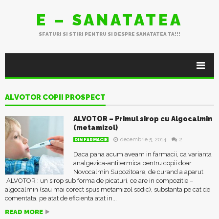
E – SANATATEA
SFATURI SI STIRI PENTRU SI DESPRE SANATATEA TA!!!
ALVOTOR COPII PROSPECT
ALVOTOR – Primul sirop cu Algocalmin
(metamizol)
decembrie 5, 2014
2
DIN FARMACIE
Daca pana acum aveam in farmacii, ca varianta
analgezica-antitermica pentru copii doar
Novocalmin Supozitoare, de curand a aparut
ALVOTOR : un sirop sub forma de picaturi, ce are in compozitie –
algocalmin (sau mai corect spus metamizol sodic), substanta pe cat de
comentata, pe atat de eficienta atat in...
READ MORE