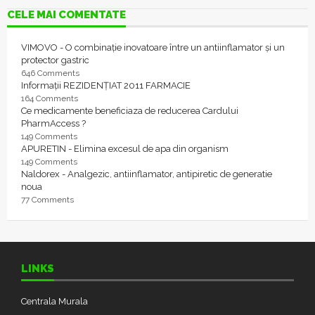
CELE MAI COMENTATE
VIMOVO - O combinație inovatoare între un antiinflamator și un
protector gastric
646 Comments
Informații REZIDENȚIAT 2011 FARMACIE
164 Comments
Ce medicamente beneficiaza de reducerea Cardului
PharmAccess ?
149 Comments
APURETIN - Elimina excesul de apa din organism
149 Comments
Naldorex - Analgezic, antiinflamator, antipiretic de generatie
noua
77 Comments
LINKS
Centrala Murala