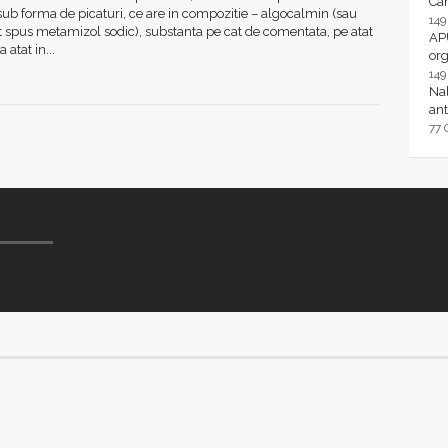
Ca
 sub forma de picaturi, ce are in compozitie – algocalmin (sau
14
 spus metamizol sodic), substanta pe cat de comentata, pe atat
AP
 atat in...
or
14
Nal
ant
77