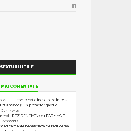
SFATURI UTILE
 MAI COMENTATE
OVO - O combinație inovatoare între un
iinflamator și un protector gastric
6 Comments
formații REZIDENȚIAT 2011 FARMACIE
4 Comments
 medicamente beneficiaza de reducerea