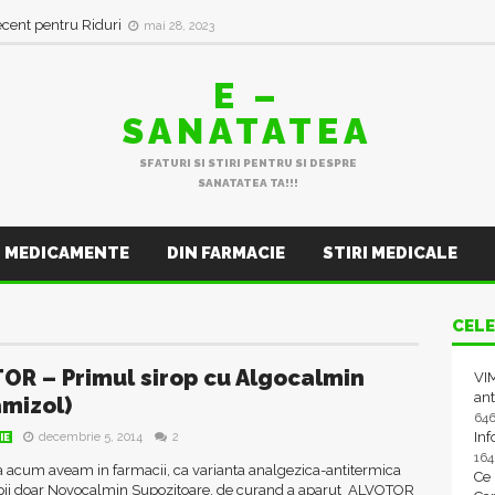
ecent pentru Riduri
mai 28, 2023
E –
SANATATEA
SFATURI SI STIRI PENTRU SI DESPRE
SANATATEA TA!!!
MEDICAMENTE
DIN FARMACIE
STIRI MEDICALE
CELE
OR – Primul sirop cu Algocalmin
VIM
ant
mizol)
64
In
decembrie 5, 2014
2
IE
16
 acum aveam in farmacii, ca varianta analgezica-antitermica
Ce
pii doar Novocalmin Supozitoare, de curand a aparut ALVOTOR