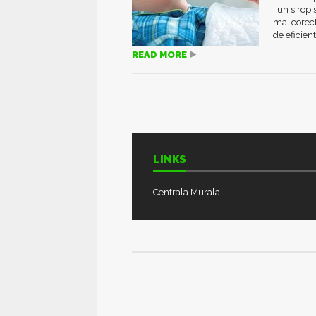
: un sirop
mai corect
de eficienta
READ MORE
LINKS
Centrala Murala