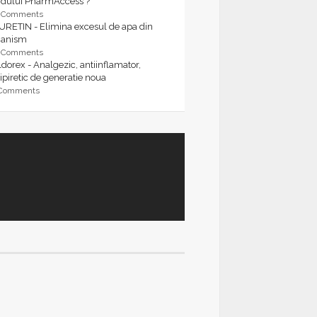
rdului PharmAccess ?
9 Comments
URETIN - Elimina excesul de apa din
ganism
9 Comments
dorex - Analgezic, antiinflamator,
ipiretic de generatie noua
 Comments