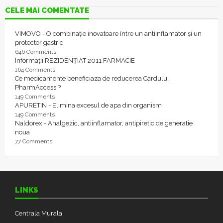
CELE MAI COMENTATE
VIMOVO - O combinație inovatoare între un antiinflamator și un
protector gastric
646 Comments
Informații REZIDENȚIAT 2011 FARMACIE
164 Comments
Ce medicamente beneficiaza de reducerea Cardului
PharmAccess ?
149 Comments
APURETIN - Elimina excesul de apa din organism
149 Comments
Naldorex - Analgezic, antiinflamator, antipiretic de generatie
noua
77 Comments
LINKS
Centrala Murala