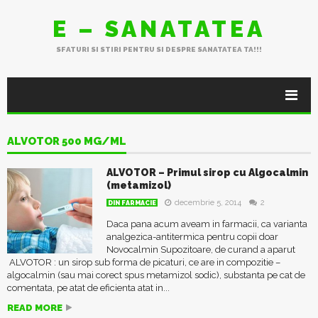
E – SANATATEA
SFATURI SI STIRI PENTRU SI DESPRE SANATATEA TA!!!
ALVOTOR 500 MG/ML
ALVOTOR – Primul sirop cu Algocalmin
(metamizol)
decembrie 5, 2014
2
DIN FARMACIE
Daca pana acum aveam in farmacii, ca varianta
analgezica-antitermica pentru copii doar
Novocalmin Supozitoare, de curand a aparut
ALVOTOR : un sirop sub forma de picaturi, ce are in compozitie –
algocalmin (sau mai corect spus metamizol sodic), substanta pe cat de
comentata, pe atat de eficienta atat in...
READ MORE