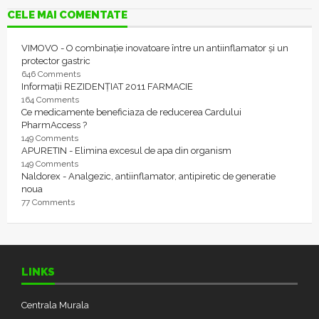
CELE MAI COMENTATE
VIMOVO - O combinație inovatoare între un antiinflamator și un
protector gastric
646 Comments
Informații REZIDENȚIAT 2011 FARMACIE
164 Comments
Ce medicamente beneficiaza de reducerea Cardului
PharmAccess ?
149 Comments
APURETIN - Elimina excesul de apa din organism
149 Comments
Naldorex - Analgezic, antiinflamator, antipiretic de generatie
noua
77 Comments
LINKS
Centrala Murala