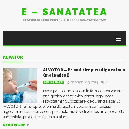
E – SANATATEA
SFATURI SI STIRI PENTRU SI DESPRE SANATATEA TA!!!
ALVATOR
ALVOTOR – Primul sirop cu Algocalmin
(metamizol)
decembrie 5, 2014
2
DIN FARMACIE
Daca pana acum aveam in farmacii, ca varianta
analgezica-antitermica pentru copii doar
Novocalmin Supozitoare, de curand a aparut
ALVOTOR : un sirop sub forma de picaturi, ce are in compozitie –
algocalmin (sau mai corect spus metamizol sodic), substanta pe cat de
comentata, pe atat de eficienta atat in...
READ MORE