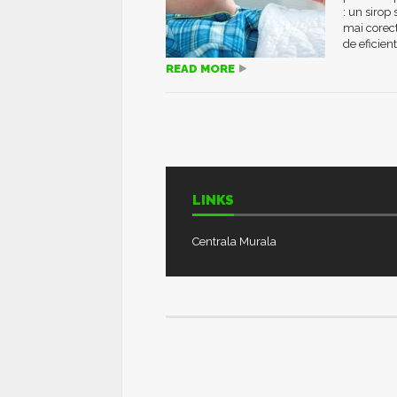
: un sirop
mai corect
de eficienta
READ MORE
LINKS
Centrala Murala