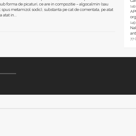
Ca
 sub forma de picaturi, ce are in compozitie – algocalmin (sau
14
 spus metamizol sodic), substanta pe cat de comentata, pe atat
AP
 atat in...
or
14
Nal
ant
77