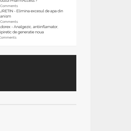
rdului PharmAccess ?
9 Comments
URETIN - Elimina excesul de apa din
ganism
9 Comments
dorex - Analgezic, antiinflamator,
ipiretic de generatie noua
 Comments