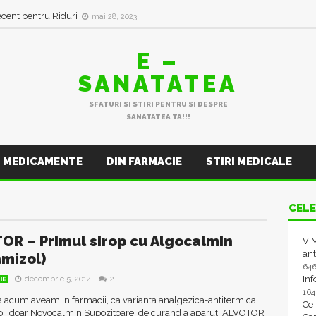
ecent pentru Riduri
mai 28, 2023
E –
SANATATEA
SFATURI SI STIRI PENTRU SI DESPRE
SANATATEA TA!!!
MEDICAMENTE
DIN FARMACIE
STIRI MEDICALE
CELE
OR – Primul sirop cu Algocalmin
VIM
ant
mizol)
64
In
decembrie 5, 2014
2
IE
16
 acum aveam in farmacii, ca varianta analgezica-antitermica
Ce
pii doar Novocalmin Supozitoare, de curand a aparut ALVOTOR