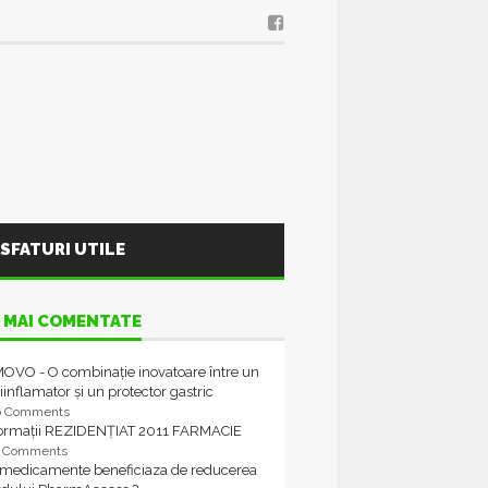
SFATURI UTILE
 MAI COMENTATE
OVO - O combinație inovatoare între un
iinflamator și un protector gastric
6 Comments
formații REZIDENȚIAT 2011 FARMACIE
4 Comments
 medicamente beneficiaza de reducerea