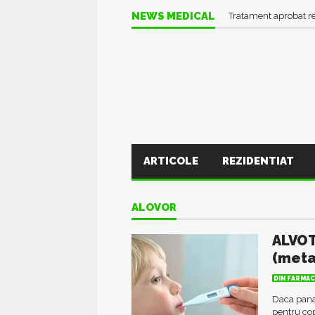
NEWS MEDICAL
Tratament aprobat r
ARTICOLE
REZIDENTIAT
ALOVOR
ALVOT
(meta
DIN FARMAC
Daca pana
pentru co