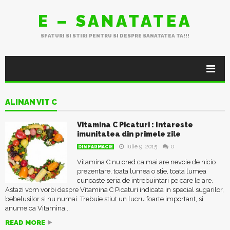
E – SANATATEA
SFATURI SI STIRI PENTRU SI DESPRE SANATATEA TA!!!
ALINAN VIT C
Vitamina C Picaturi : Intareste
imunitatea din primele zile
iulie 9, 2015
0
DIN FARMACIE
Vitamina C nu cred ca mai are nevoie de nicio
prezentare, toata lumea o stie, toata lumea
cunoaste seria de intrebuintari pe care le are.
Astazi vom vorbi despre Vitamina C Picaturi indicata in special sugarilor,
bebelusilor si nu numai. Trebuie stiut un lucru foarte important, si
anume ca Vitamina...
READ MORE