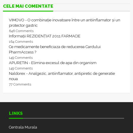
CELE MAI COMENTATE
VIMOVO - O combinație inovatoare între un antiinflamator și un
protector gastric
646 Comments
Informații REZIDENȚIAT 2011 FARMACIE
164 Comments
Ce medicamente beneficiaza de reducerea Cardului
PharmAccess ?
149 Comments
APURETIN - Elimina excesul de apa din organism
149 Comments
Naldorex - Analgezic, antiinflamator, antipiretic de generatie
noua
77 Comments
LINKS
Centrala Murala