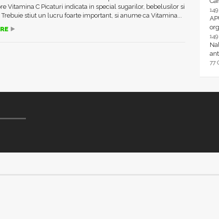
Ca
re Vitamina C Picaturi indicata in special sugarilor, bebelusilor si
14
Trebuie stiut un lucru foarte important, si anume ca Vitamina...
AP
or
RE
14
Nal
ant
77