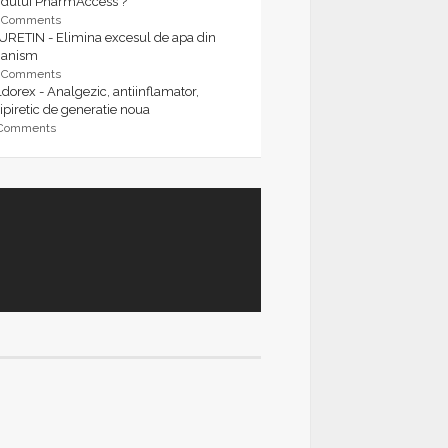
rdului PharmAccess ?
9 Comments
URETIN - Elimina excesul de apa din
ganism
9 Comments
dorex - Analgezic, antiinflamator,
ipiretic de generatie noua
 Comments