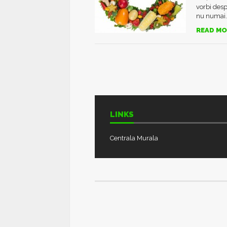
vorbi desp
nu numai. 
READ MO
LINKS
Centrala Murala