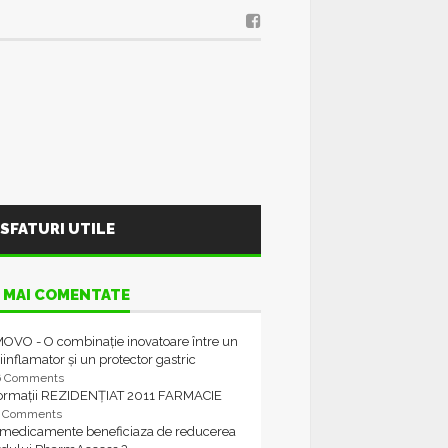
SFATURI UTILE
 MAI COMENTATE
OVO - O combinație inovatoare între un
iinflamator și un protector gastric
6 Comments
formații REZIDENȚIAT 2011 FARMACIE
4 Comments
 medicamente beneficiaza de reducerea