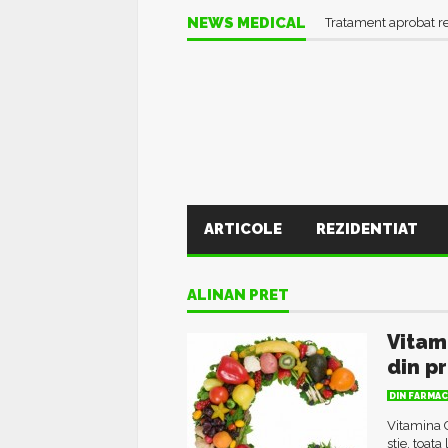
NEWS MEDICAL
Tratament aprobat r
ARTICOLE
REZIDENTIAT
ALINAN PRET
Vitam
din p
DIN FARMAC
Vitamina C
stie, toat