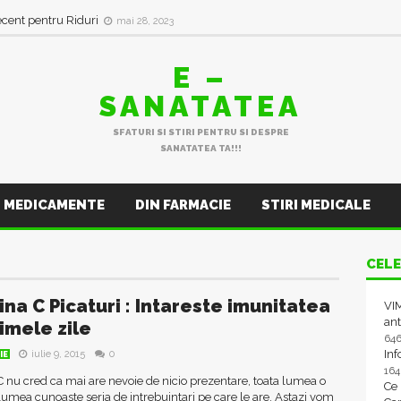
ecent pentru Riduri
mai 28, 2023
E –
SANATATEA
SFATURI SI STIRI PENTRU SI DESPRE
SANATATEA TA!!!
MEDICAMENTE
DIN FARMACIE
STIRI MEDICALE
CELE
ina C Picaturi : Intareste imunitatea
VIM
ant
rimele zile
64
In
iulie 9, 2015
0
IE
16
 nu cred ca mai are nevoie de nicio prezentare, toata lumea o
Ce
a lumea cunoaste seria de intrebuintari pe care le are. Astazi vom