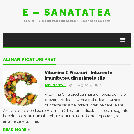
E – SANATATEA
SFATURI SI STIRI PENTRU SI DESPRE SANATATEA TA!!!
ALINAN PICATURI PRET
Vitamina C Picaturi : Intareste
imunitatea din primele zile
iulie 9, 2015
0
DIN FARMACIE
Vitamina C nu cred ca mai are nevoie de nicio
prezentare, toata lumea o stie, toata lumea
cunoaste seria de intrebuintari pe care le are.
Astazi vom vorbi despre Vitamina C Picaturi indicata in special sugarilor,
bebelusilor si nu numai. Trebuie stiut un lucru foarte important, si
anume ca Vitamina...
READ MORE