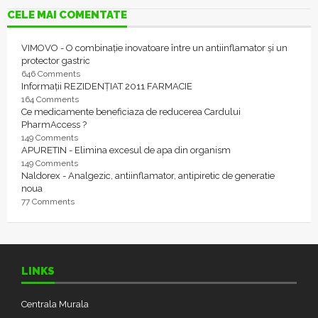
CELE MAI COMENTATE
VIMOVO - O combinație inovatoare între un antiinflamator și un
protector gastric
646 Comments
Informații REZIDENȚIAT 2011 FARMACIE
164 Comments
Ce medicamente beneficiaza de reducerea Cardului
PharmAccess ?
149 Comments
APURETIN - Elimina excesul de apa din organism
149 Comments
Naldorex - Analgezic, antiinflamator, antipiretic de generatie
noua
77 Comments
LINKS
Centrala Murala