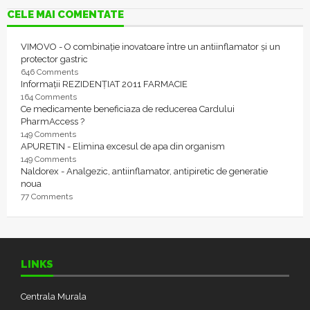
CELE MAI COMENTATE
VIMOVO - O combinație inovatoare între un antiinflamator și un
protector gastric
646 Comments
Informații REZIDENȚIAT 2011 FARMACIE
164 Comments
Ce medicamente beneficiaza de reducerea Cardului
PharmAccess ?
149 Comments
APURETIN - Elimina excesul de apa din organism
149 Comments
Naldorex - Analgezic, antiinflamator, antipiretic de generatie
noua
77 Comments
LINKS
Centrala Murala