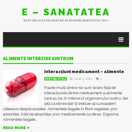
E – SANATATEA
SFATURI SI STIRI PENTRU SI DESPRE SANATATEA TA!!!
ALIMENTE INTERZISE SINTROM
Interacțiuni medicament – alimente
iunie 5, 2011
1
SFATURI UTILE
Foarte mulți dintre noi sunt străini față de
interacțiunile dintre medicament și alimente
care au loc în interiorul organismului nostru, dar
iată că ele există! Și trebuie să cunoaștem
câteceva despre acestea. Alimentele bogate în fibre vegetale, prin
adsorbție, întârzie absorbția unor medicamente ca de ex. Digoxina;
Alimentele bogate...
READ MORE