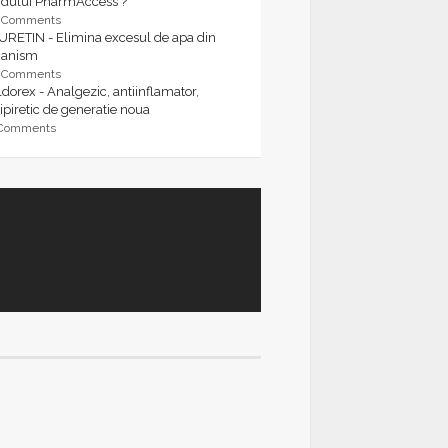
rdului PharmAccess ?
9 Comments
URETIN - Elimina excesul de apa din
ganism
9 Comments
dorex - Analgezic, antiinflamator,
ipiretic de generatie noua
 Comments