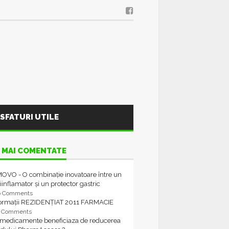
SFATURI UTILE
 MAI COMENTATE
OVO - O combinație inovatoare între un
iinflamator și un protector gastric
6 Comments
formații REZIDENȚIAT 2011 FARMACIE
4 Comments
 medicamente beneficiaza de reducerea