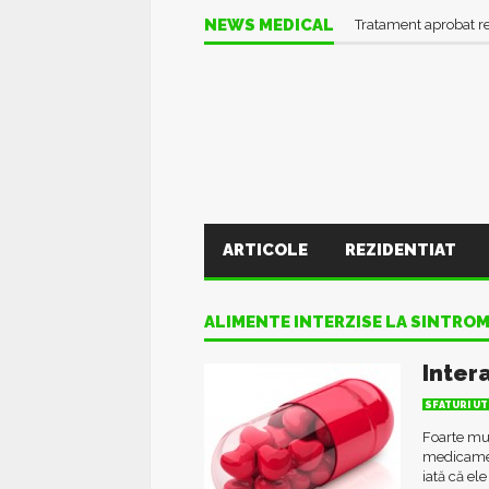
NEWS MEDICAL
Tratament aprobat r
ARTICOLE
REZIDENTIAT
ALIMENTE INTERZISE LA SINTRO
Inter
SFATURI UT
Foarte mulț
medicament
iată că el