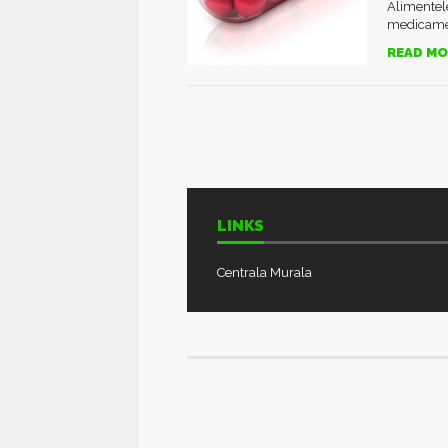
Alimentele
medicamen
READ MO
LINKS
Centrala Murala