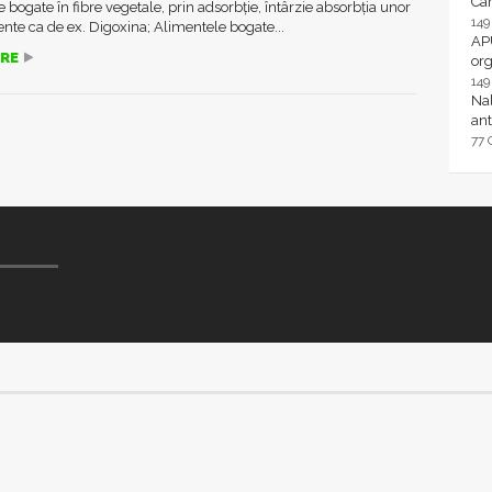
Ca
 bogate în fibre vegetale, prin adsorbție, întârzie absorbția unor
14
te ca de ex. Digoxina; Alimentele bogate...
AP
RE
or
14
Nal
ant
77