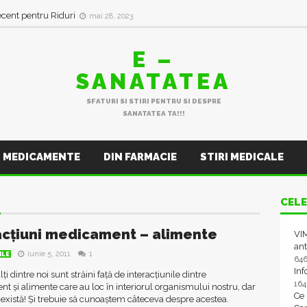
ecent pentru Riduri
mai 28, 2023
E –
SANATATEA
SFATURI SI STIRI PENTRU SI DESPRE
SANATATEA TA!!!
MEDICAMENTE
DIN FARMACIE
STIRI MEDICALE
M
CELE
acțiuni medicament – alimente
VIM
ant
iunie 5, 2011
1
ILE
64
In
i dintre noi sunt străini față de interacțiunile dintre
16
 și alimente care au loc în interiorul organismului nostru, dar
Ce
e există! Și trebuie să cunoaștem câteceva despre acestea.