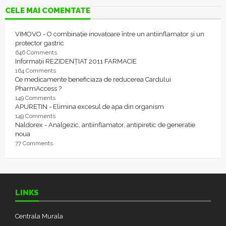
CELE MAI COMENTATE
VIMOVO - O combinație inovatoare între un antiinflamator și un
protector gastric
646 Comments
Informații REZIDENȚIAT 2011 FARMACIE
164 Comments
Ce medicamente beneficiaza de reducerea Cardului
PharmAccess ?
149 Comments
APURETIN - Elimina excesul de apa din organism
149 Comments
Naldorex - Analgezic, antiinflamator, antipiretic de generatie
noua
77 Comments
LINKS
Centrala Murala