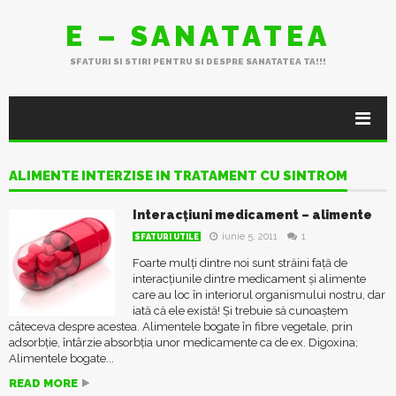
E – SANATATEA
SFATURI SI STIRI PENTRU SI DESPRE SANATATEA TA!!!
ALIMENTE INTERZISE IN TRATAMENT CU SINTROM
Interacțiuni medicament – alimente
iunie 5, 2011
1
SFATURI UTILE
Foarte mulți dintre noi sunt străini față de
interacțiunile dintre medicament și alimente
care au loc în interiorul organismului nostru, dar
iată că ele există! Și trebuie să cunoaștem
câteceva despre acestea. Alimentele bogate în fibre vegetale, prin
adsorbție, întârzie absorbția unor medicamente ca de ex. Digoxina;
Alimentele bogate...
READ MORE