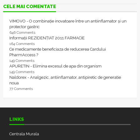
CELE MAI COMENTATE
VIMOVO - O combinație inovatoare între un antiinflamator și un
protector gastric
646 Comments
Informații REZIDENȚIAT 2011 FARMACIE
164 Comments
Ce medicamente beneficiaza de reducerea Cardului
PharmAccess ?
149 Comments
APURETIN - Elimina excesul de apa din organism
149 Comments
Naldorex - Analgezic, antiinflamator, antipiretic de generatie
noua
77 Comments
LINKS
Centrala Murala