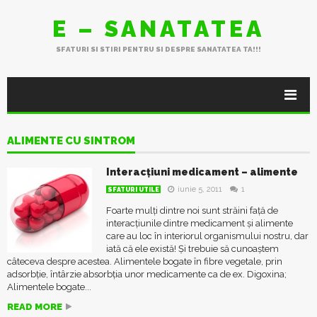
E – SANATATEA
SFATURI SI STIRI PENTRU SI DESPRE SANATATEA TA!!!
ALIMENTE CU SINTROM
Interacțiuni medicament – alimente
iunie 5, 2011
1
SFATURI UTILE
Foarte mulți dintre noi sunt străini față de
interacțiunile dintre medicament și alimente
care au loc în interiorul organismului nostru, dar
iată că ele există! Și trebuie să cunoaștem
câteceva despre acestea. Alimentele bogate în fibre vegetale, prin
adsorbție, întârzie absorbția unor medicamente ca de ex. Digoxina;
Alimentele bogate...
READ MORE