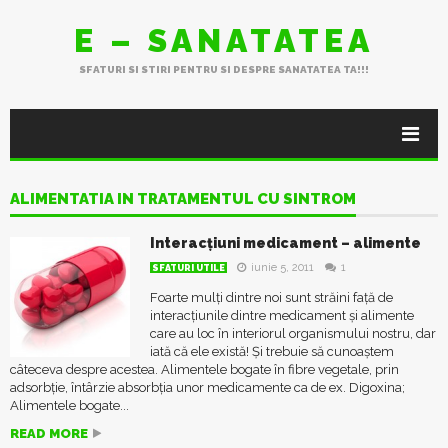
E – SANATATEA
SFATURI SI STIRI PENTRU SI DESPRE SANATATEA TA!!!
ALIMENTATIA IN TRATAMENTUL CU SINTROM
Interacțiuni medicament – alimente
iunie 5, 2011
1
SFATURI UTILE
Foarte mulți dintre noi sunt străini față de
interacțiunile dintre medicament și alimente
care au loc în interiorul organismului nostru, dar
iată că ele există! Și trebuie să cunoaștem
câteceva despre acestea. Alimentele bogate în fibre vegetale, prin
adsorbție, întârzie absorbția unor medicamente ca de ex. Digoxina;
Alimentele bogate...
READ MORE