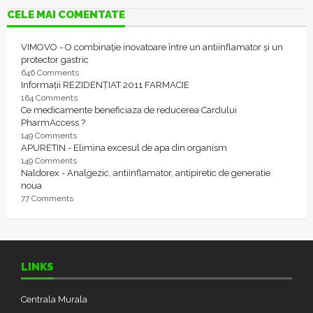
CELE MAI COMENTATE
VIMOVO - O combinație inovatoare între un antiinflamator și un
protector gastric
646 Comments
Informații REZIDENȚIAT 2011 FARMACIE
164 Comments
Ce medicamente beneficiaza de reducerea Cardului
PharmAccess ?
149 Comments
APURETIN - Elimina excesul de apa din organism
149 Comments
Naldorex - Analgezic, antiinflamator, antipiretic de generatie
noua
77 Comments
LINKS
Centrala Murala