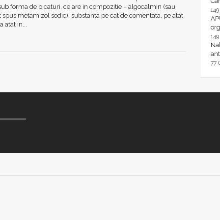
Ca
 sub forma de picaturi, ce are in compozitie – algocalmin (sau
14
 spus metamizol sodic), substanta pe cat de comentata, pe atat
AP
 atat in...
or
14
Nal
ant
77