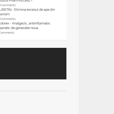
rdului PharmAccess ?
9 Comments
URETIN - Elimina excesul de apa din
ganism
9 Comments
dorex - Analgezic, antiinflamator,
ipiretic de generatie noua
 Comments