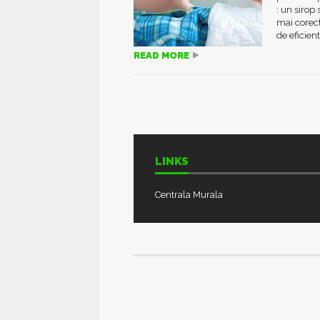
: un sirop
mai corect
de eficienta
READ MORE
LINKS
Centrala Murala