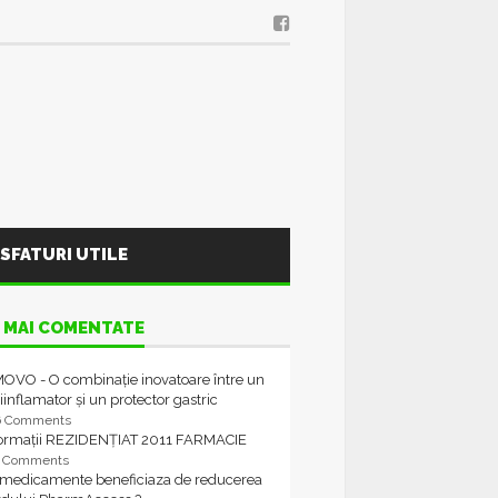
SFATURI UTILE
 MAI COMENTATE
OVO - O combinație inovatoare între un
iinflamator și un protector gastric
6 Comments
formații REZIDENȚIAT 2011 FARMACIE
4 Comments
 medicamente beneficiaza de reducerea