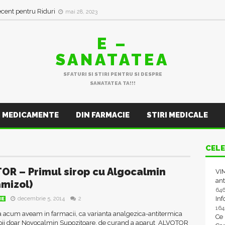
ecent pentru Riduri
mai 28, 2023
E –
SANATATEA
SFATURI SI STIRI PENTRU SI DESPRE
SANATATEA TA!!!
MEDICAMENTE
DIN FARMACIE
STIRI MEDICALE
CELE
OR – Primul sirop cu Algocalmin
VIM
ant
mizol)
64
In
decembrie 5, 2014
2
IE
16
 acum aveam in farmacii, ca varianta analgezica-antitermica
Ce
pii doar Novocalmin Supozitoare, de curand a aparut ALVOTOR