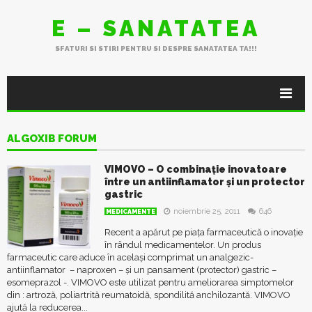
E – SANATATEA
SFATURI SI STIRI PENTRU SI DESPRE SANATATEA TA!!!
ALGOXIB FORUM
VIMOVO – O combinație inovatoare
între un antiinflamator și un protector
gastric
noiembrie 25, 2011
646
MEDICAMENTE
Recent a apărut pe piața farmaceutică o inovație
în rândul medicamentelor. Un produs
farmaceutic care aduce în același comprimat un analgezic-
antiinflamator – naproxen – și un pansament (protector) gastric –
esomeprazol -. VIMOVO este utilizat pentru ameliorarea simptomelor
din : artroză, poliartrită reumatoidă, spondilită anchilozantă. VIMOVO
ajută la reducerea...