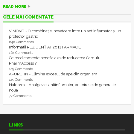
READ MORE
CELE MAI COMENTATE
VIMOVO - O combinație inovatoare între un antiinflamator și un
protector gastric
646 Comments
Informații REZIDENȚIAT 2011 FARMACIE
164 Comments
Ce medicamente beneficiaza de reducerea Cardului
PharmAccess ?
149 Comments
APURETIN - Elimina excesul de apa din organism
149 Comments
Naldorex - Analgezic, antiinflamator, antipiretic de generatie
noua
77 Comments
LINKS