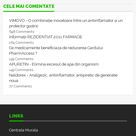
CELE MAI COMENTATE
VIMOVO - O combinație inovatoare între un antiinflamator și un
protector gastric
646 Comments
Informații REZIDENȚIAT 2011 FARMACIE
164 Comments
Ce medicamente beneficiaza de reducerea Cardului
PharmAccess ?
149 Comments
APURETIN - Elimina excesul de apa din organism
149 Comments
Naldorex - Analgezic, antiinflamator, antipiretic de generatie
noua
77 Comments
LINKS
Centrala Murala