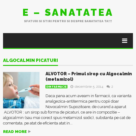
E – SANATATEA
SFATURI SI STIRI PENTRU SI DESPRE SANATATEA TA!!!
ALGOCALMIN PICATURI
ALVOTOR – Primul sirop cu Algocalmin
(metamizol)
decembrie 5, 2014
2
DIN FARMACIE
Daca pana acum aveam in farmacii, ca varianta
analgezica-antitermica pentru copii doar
Novocalmin Supozitoare, de curand a aparut
ALVOTOR : un sirop sub forma de picaturi, ce are in compozitie –
algocalmin (sau mai corect spus metamizol sodic), substanta pe cat de
comentata, pe atat de eficienta atat in...
READ MORE