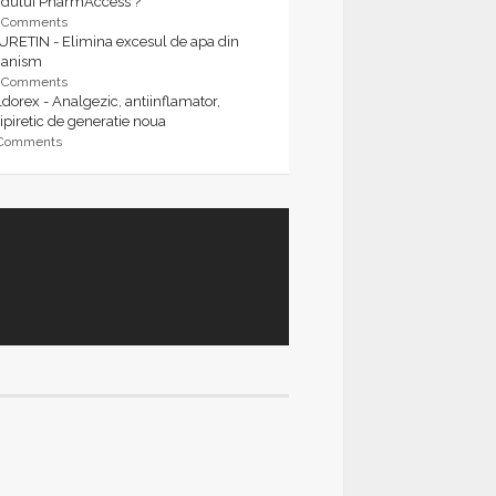
rdului PharmAccess ?
9 Comments
URETIN - Elimina excesul de apa din
ganism
9 Comments
dorex - Analgezic, antiinflamator,
ipiretic de generatie noua
 Comments