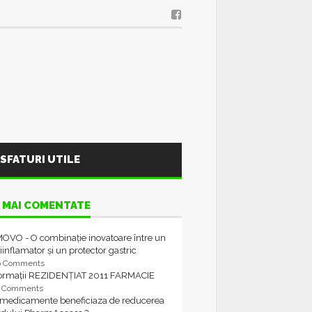
SFATURI UTILE
 MAI COMENTATE
OVO - O combinație inovatoare între un
iinflamator și un protector gastric
6 Comments
formații REZIDENȚIAT 2011 FARMACIE
4 Comments
 medicamente beneficiaza de reducerea