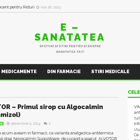
ecent pentru Riduri
mai 28, 2023
E –
SANATATEA
SFATURI SI STIRI PENTRU SI DESPRE
SANATATEA TA!!!
MEDICAMENTE
DIN FARMACIE
STIRI MEDICALE
CELE
OR – Primul sirop cu Algocalmin
VIM
ant
mizol)
64
In
decembrie 5, 2014
2
IE
16
 acum aveam in farmacii, ca varianta analgezica-antitermica
Ce
pii doar Novocalmin Supozitoare, de curand a aparut ALVOTOR