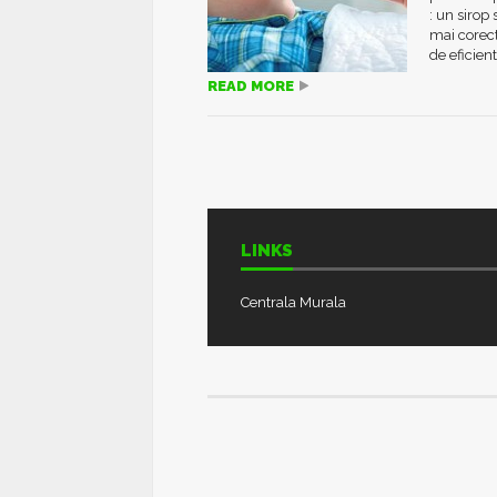
: un sirop
mai corect
de eficienta
READ MORE
LINKS
Centrala Murala