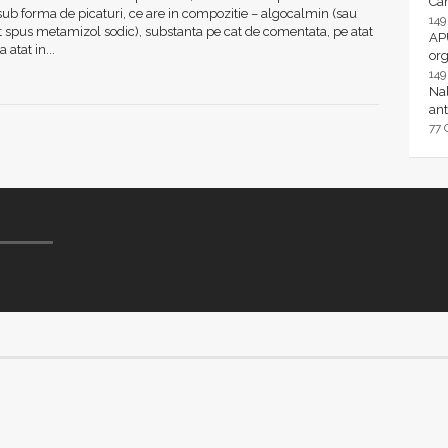
Ca
 sub forma de picaturi, ce are in compozitie – algocalmin (sau
14
 spus metamizol sodic), substanta pe cat de comentata, pe atat
AP
 atat in...
or
14
Nal
ant
77