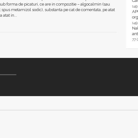
Ca
 sub forma de picaturi, ce are in compozitie – algocalmin (sau
14
 spus metamizol sodic), substanta pe cat de comentata, pe atat
AP
 atat in...
or
14
Nal
ant
77