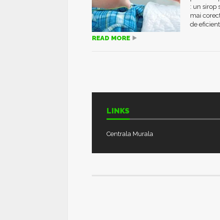
: un sirop
mai corect
de eficienta
READ MORE
LINKS
Centrala Murala