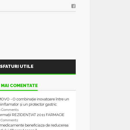
SFATURI UTILE
 MAI COMENTATE
OVO - O combinație inovatoare între un
iinflamator și un protector gastric
6 Comments
formații REZIDENȚIAT 2011 FARMACIE
4 Comments
 medicamente beneficiaza de reducerea