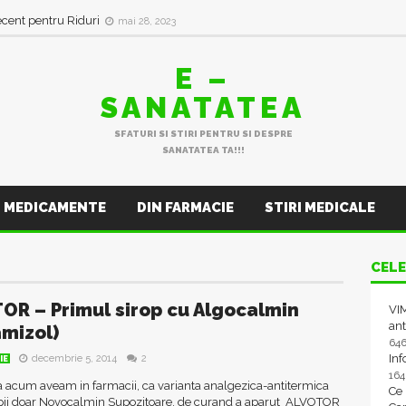
ecent pentru Riduri
mai 28, 2023
E –
SANATATEA
SFATURI SI STIRI PENTRU SI DESPRE
SANATATEA TA!!!
MEDICAMENTE
DIN FARMACIE
STIRI MEDICALE
CELE
OR – Primul sirop cu Algocalmin
VIM
ant
mizol)
64
In
decembrie 5, 2014
2
IE
16
 acum aveam in farmacii, ca varianta analgezica-antitermica
Ce
pii doar Novocalmin Supozitoare, de curand a aparut ALVOTOR