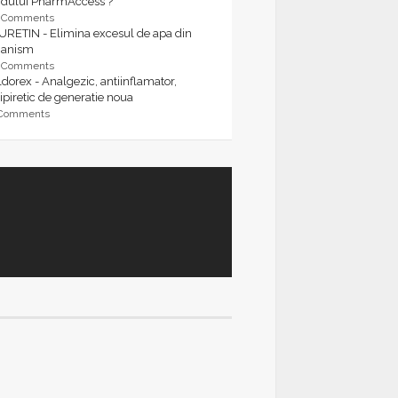
rdului PharmAccess ?
9 Comments
URETIN - Elimina excesul de apa din
ganism
9 Comments
dorex - Analgezic, antiinflamator,
ipiretic de generatie noua
 Comments