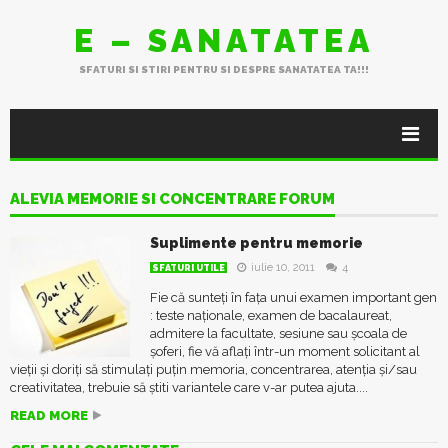
E – SANATATEA
SFATURI SI STIRI PENTRU SI DESPRE SANATATEA TA!!!
ALEVIA MEMORIE SI CONCENTRARE FORUM
Suplimente pentru memorie
iulie 10, 2011
4
SFATURI UTILE
Fie că sunteți în fața unui examen important gen
: teste naționale, examen de bacalaureat,
admitere la facultate, sesiune sau școala de
șoferi, fie vă aflați într-un moment solicitant al
vieții și doriți să stimulați puțin memoria, concentrarea, atenția și/sau
creativitatea, trebuie să știti variantele care v-ar putea ajuta....
READ MORE