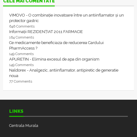
CELE MAI COMENTATE
VIMOVO - O combinație inovatoare între un antiinflamator și un
protector gastric
646 Comments
Informații REZIDENȚIAT 2011 FARMACIE
164 Comments
Ce medicamente beneficiaza de reducerea Cardului
PharmAccess ?
149 Comments
APURETIN - Elimina excesul de apa din organism
149 Comments
Naldorex - Analgezic, antiinflamator, antipiretic de generatie
noua
77 Comments
LINKS
Centrala Murala