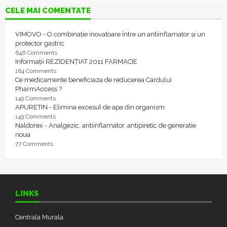
CELE MAI COMENTATE
VIMOVO - O combinație inovatoare între un antiinflamator și un
protector gastric
646 Comments
Informații REZIDENȚIAT 2011 FARMACIE
164 Comments
Ce medicamente beneficiaza de reducerea Cardului
PharmAccess ?
149 Comments
APURETIN - Elimina excesul de apa din organism
149 Comments
Naldorex - Analgezic, antiinflamator, antipiretic de generatie
noua
77 Comments
LINKS
Centrala Murala