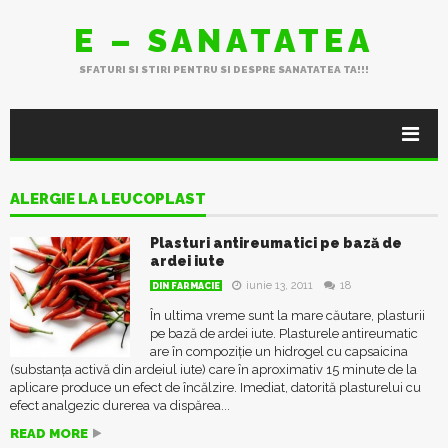
E – SANATATEA
SFATURI SI STIRI PENTRU SI DESPRE SANATATEA TA!!!
ALERGIE LA LEUCOPLAST
Plasturi antireumatici pe bază de
ardei iute
iunie 13, 2011
18
DIN FARMACIE
În ultima vreme sunt la mare căutare, plasturii
pe bază de ardei iute. Plasturele antireumatic
are în compoziție un hidrogel cu capsaicina
(substanța activă din ardeiul iute) care în aproximativ 15 minute de la
aplicare produce un efect de încălzire. Imediat, datorită plasturelui cu
efect analgezic durerea va dispărea...
READ MORE