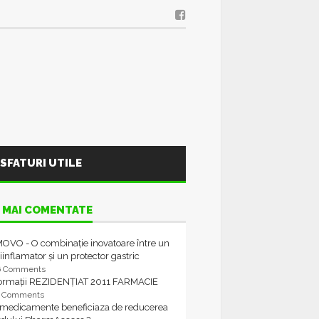
SFATURI UTILE
 MAI COMENTATE
OVO - O combinație inovatoare între un
iinflamator și un protector gastric
6 Comments
formații REZIDENȚIAT 2011 FARMACIE
4 Comments
 medicamente beneficiaza de reducerea