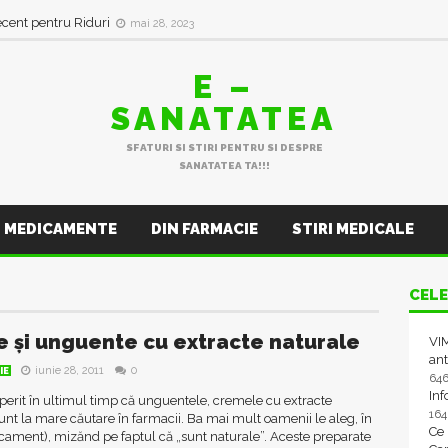
ecent pentru Riduri
mai 28, 2023
E –
SANATATEA
SFATURI SI STIRI PENTRU SI DESPRE
SANATATEA TA!!!
MEDICAMENTE
DIN FARMACIE
STIRI MEDICALE
CELE
 și unguente cu extracte naturale
VIM
ant
iunie 28, 2011
0
IE
64
In
erit în ultimul timp că unguentele, cremele cu extracte
16
unt la mare căutare în farmacii. Ba mai mult oamenii le aleg, în
Ce
cament), mizănd pe faptul că „sunt naturale”. Aceste preparate