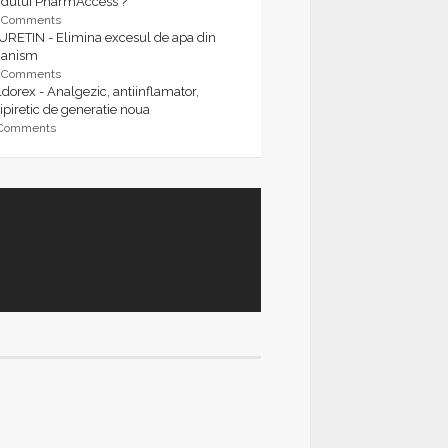
rdului PharmAccess ?
9 Comments
URETIN - Elimina excesul de apa din
ganism
9 Comments
dorex - Analgezic, antiinflamator,
ipiretic de generatie noua
 Comments