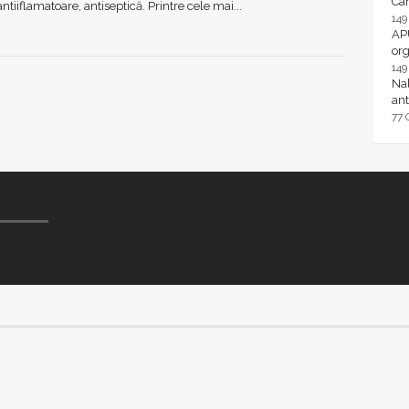
Ca
ntiiflamatoare, antiseptică. Printre cele mai...
14
AP
or
14
Nal
ant
77