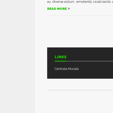
au diverse acțiuni : emolientă, cicatrizantă, a
READ MORE
LINKS
Centrala Murala