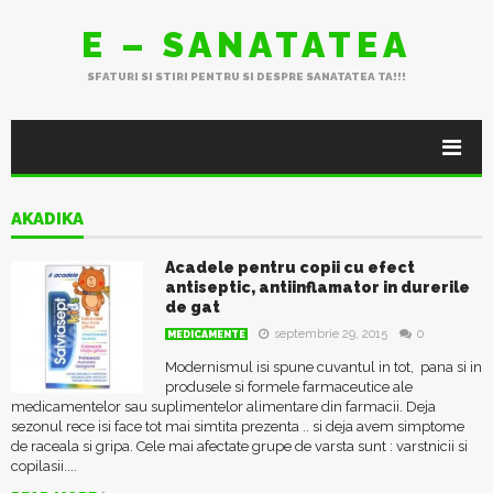
E – SANATATEA
SFATURI SI STIRI PENTRU SI DESPRE SANATATEA TA!!!
AKADIKA
Acadele pentru copii cu efect
antiseptic, antiinflamator in durerile
de gat
septembrie 29, 2015
0
MEDICAMENTE
Modernismul isi spune cuvantul in tot, pana si in
produsele si formele farmaceutice ale
medicamentelor sau suplimentelor alimentare din farmacii. Deja
sezonul rece isi face tot mai simtita prezenta .. si deja avem simptome
de raceala si gripa. Cele mai afectate grupe de varsta sunt : varstnicii si
copilasii....