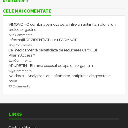
READ MORE
CELE MAI COMENTATE
VIMOVO - O combinație inovatoare între un antiinflamator și un
protector gastric
646 Comments
Informații REZIDENȚIAT 2011 FARMACIE
164 Comments
Ce medicamente beneficiaza de reducerea Cardului
PharmAccess ?
149 Comments
APURETIN - Elimina excesul de apa din organism
149 Comments
Naldorex - Analgezic, antiinflamator, antipiretic de generatie
noua
77 Comments
LINKS
Centrala Murala