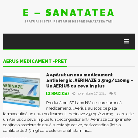
E – SANATATEA
SFATURI SI STIRI PENTRU SI DESPRE SANATATEA TA!!!
AERUS MEDICAMENT -PRET
A apărut un nou medicament
antialergic. AERINAZE 2,5mg/120mg –
Un AERIUS cu ceva în plus
noiembrie 27, 2011
8
MEDICAMENTE
Producătorii SP Labo NV, cei care farbrică
medicamentul Aerius, au scos pe piața
farmaceutică un nou medicament : Aerinaze 2,5mg/120mg – care este
un Aerius cu ceva în plus (un decongestionant). Aerinaze comprimate
conține o asociere de două substanțe active, desloratadina (într-o
cantitate de 2,5 mg) care este un antihistaminic...