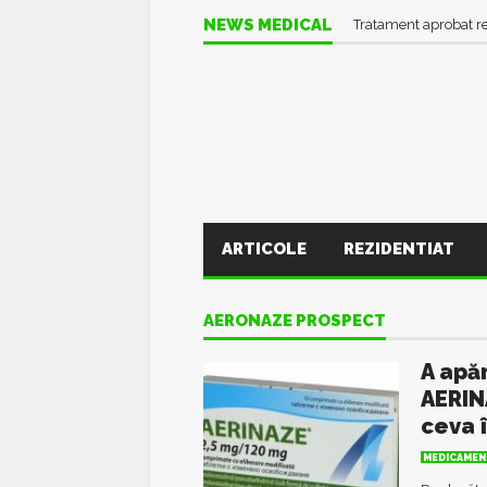
NEWS MEDICAL
Tratament aprobat r
ARTICOLE
REZIDENTIAT
AERONAZE PROSPECT
A apă
AERIN
ceva 
MEDICAMEN