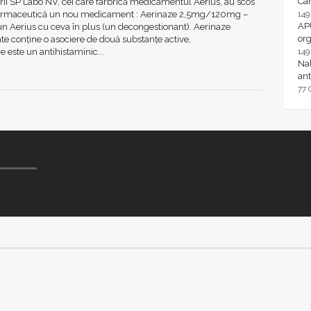
Ca
ii SP Labo NV, cei care farbrică medicamentul Aerius, au scos
farmaceutică un nou medicament : Aerinaze 2,5mg/120mg –
14
AP
un Aerius cu ceva în plus (un decongestionant). Aerinaze
or
e conține o asociere de două substanțe active,
e este un antihistaminic...
14
Nal
ant
77