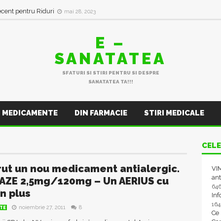
ecent pentru Riduri
mai 28, 2023
E –
SANATATEA
SFATURI SI STIRI PENTRU SI DESPRE
SANATATEA TA!!!
MEDICAMENTE
DIN FARMACIE
STIRI MEDICALE
CELE
rut un nou medicament antialergic.
VIM
ant
AZE 2,5mg/120mg – Un AERIUS cu
64
în plus
In
16
noiembrie 27, 2011
8
TE
Ce