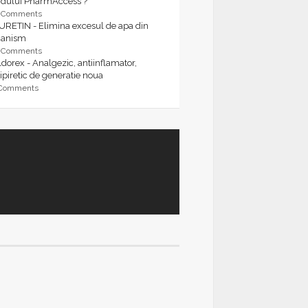
rdului PharmAccess ?
9 Comments
URETIN - Elimina excesul de apa din
ganism
9 Comments
dorex - Analgezic, antiinflamator,
ipiretic de generatie noua
 Comments