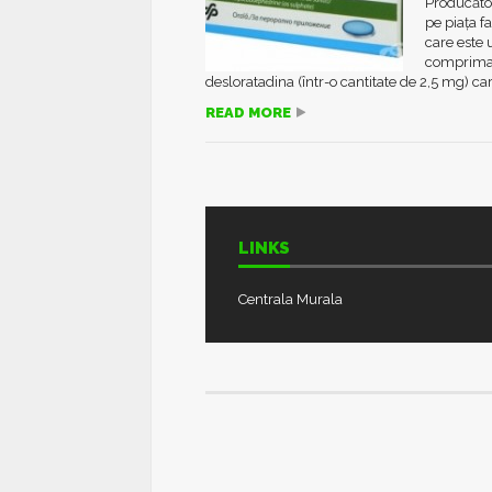
Producător
pe piața 
care este 
comprimat
desloratadina (într-o cantitate de 2,5 mg) car
READ MORE
LINKS
Centrala Murala