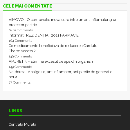
CELE MAI COMENTATE
VIMOVO - O combinație inovatoare între un antiinflamator și un
protector gastric
646 Comments
Informații REZIDENȚIAT 2011 FARMACIE
164 Comments
Ce medicamente beneficiaza de reducerea Cardului
PharmAccess ?
149 Comments
APURETIN - Elimina excesul de apa din organism
149 Comments
Naldorex - Analgezic, antiinflamator, antipiretic de generatie
noua
77 Comments
LINKS
Centrala Murala