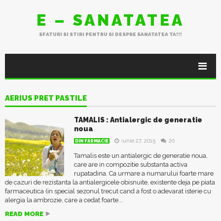
E – SANATATEA
SFATURI SI STIRI PENTRU SI DESPRE SANATATEA TA!!!
AERIUS PRET PASTILE
TAMALIS : Antialergic de generatie
noua
iunie 27, 2015
20
DIN FARMACIE
Tamalis este un antialergic de generatie noua,
care are in compozitie substanta activa
rupatadina. Ca urmare a numarului foarte mare
de cazuri de rezistanta la antialergicele obisnuite, existente deja pe piata
farmaceutica (in special sezonul trecut cand a fost o adevarat isterie cu
alergia la ambrozie, care a cedat foarte...
READ MORE