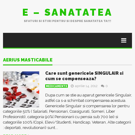
E – SANATATEA
SFATURI SI STIRI PENTRU SI DESPRE SANATATEA TA!!!
AERIUS MASTICABILE
Care sunt genericele SINGULAIR si
cum se compenseaza?
aprilie 14, 2012
0
MEDICAMENTE
Dupa cum se stie au aparut genericele Singulair,
astfel ca s-a schimbat compensarea acestuia.
Genericele Singulair si compensarea lor pentru
categoriile 50% ( Salariati, Pensionari, Coasigurati, Someri, Liber
Profesionisti), categoria 90%( Pensionarii cu pensia sub 700 lei) si
categoriile 100% (Copii, Elevi/Studenti, Handicap, Veteran, Alte categorii
: deportati, revolutionari) sunt...