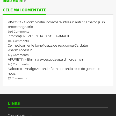
READ MORE
CELE MAI COMENTATE
VIMOVO - O combinație inovatoare între un antiinflamator și un
protector gastric
646 Comments
Informații REZIDENȚIAT 2011 FARMACIE
164 Comments
Ce medicamente beneficiaza de reducerea Cardului
PharmAccess ?
149 Comments
APURETIN - Elimina excesul de apa din organism
149 Comments
Naldorex - Analgezic, antiinflamator, antipiretic de generatie
noua
77 Comments
LINKS
Centrala Murala