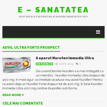
E – SANATATEA
SFATURI SI STIRI PENTRU SI DESPRE SANATATEA TA!!!
ADVIL ULTRA FORTE PROSPECT
A aparut Nurofen Immedia Ultra
iulie 8, 2014
0
DIN FARMACIE
De curand familia Nurofen s-a mai imbogatit cu
un membru : Nurofen Immedia Ultra drajeuri de
400 mg. In mod sigur, va intrebati ce aduce nou acest Nurofen? Pentru
ca avem deja un Nurofen Forte drajeuri tot de 400 mg. Ei bine Nurofen
Immedia Ultra 400 mg contine ibuprofen sub forma...
READ MORE
CELE MAI COMENTATE