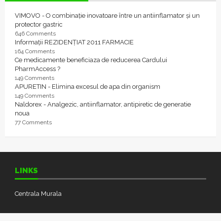
VIMOVO - O combinație inovatoare între un antiinflamator și un
protector gastric
646 Comments
Informații REZIDENȚIAT 2011 FARMACIE
164 Comments
Ce medicamente beneficiaza de reducerea Cardului
PharmAccess ?
149 Comments
APURETIN - Elimina excesul de apa din organism
149 Comments
Naldorex - Analgezic, antiinflamator, antipiretic de generatie
noua
77 Comments
LINKS
Centrala Murala