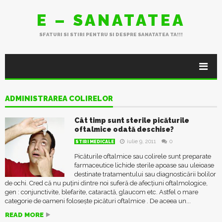
E – SANATATEA
SFATURI SI STIRI PENTRU SI DESPRE SANATATEA TA!!!
ADMINISTRAREA COLIRELOR
Cât timp sunt sterile picăturile
oftalmice odată deschise?
iulie 9, 2011
0
STIRI MEDICALE
Picăturile oftalmice sau colirele sunt preparate
farmaceutice lichide sterile apoase sau uleioase
destinate tratamentului sau diagnosticării bolilor
de ochi. Cred că nu puțini dintre noi suferă de afecțiuni oftalmologice,
gen : conjunctivite, blefarite, cataractă, glaucom etc. Astfel o mare
categorie de oameni folosește picături oftalmice . De aceea un...
READ MORE