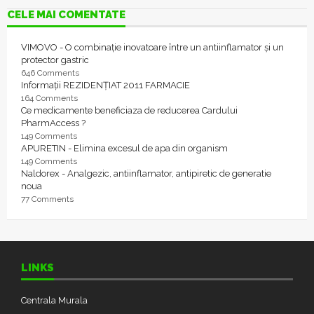
CELE MAI COMENTATE
VIMOVO - O combinație inovatoare între un antiinflamator și un
protector gastric
646 Comments
Informații REZIDENȚIAT 2011 FARMACIE
164 Comments
Ce medicamente beneficiaza de reducerea Cardului
PharmAccess ?
149 Comments
APURETIN - Elimina excesul de apa din organism
149 Comments
Naldorex - Analgezic, antiinflamator, antipiretic de generatie
noua
77 Comments
LINKS
Centrala Murala