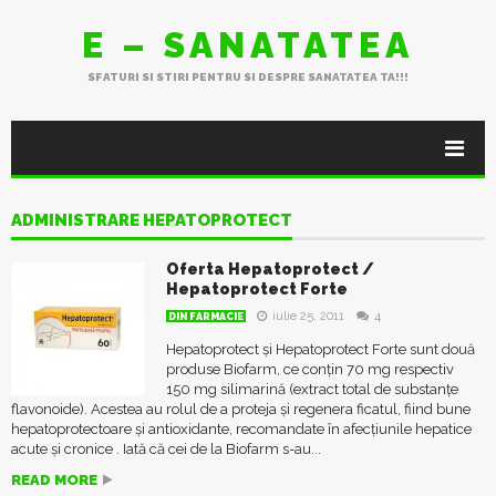
E – SANATATEA
SFATURI SI STIRI PENTRU SI DESPRE SANATATEA TA!!!
ADMINISTRARE HEPATOPROTECT
Oferta Hepatoprotect /
Hepatoprotect Forte
iulie 25, 2011
4
DIN FARMACIE
Hepatoprotect și Hepatoprotect Forte sunt două
produse Biofarm, ce conțin 70 mg respectiv
150 mg silimarină (extract total de substanțe
flavonoide). Acestea au rolul de a proteja și regenera ficatul, fiind bune
hepatoprotectoare și antioxidante, recomandate în afecțiunile hepatice
acute și cronice . Iată că cei de la Biofarm s-au...
READ MORE