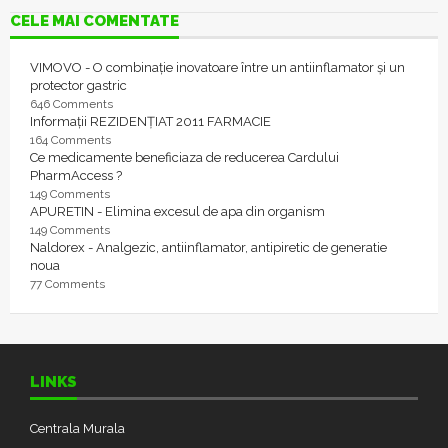
CELE MAI COMENTATE
VIMOVO - O combinație inovatoare între un antiinflamator și un
protector gastric
646 Comments
Informații REZIDENȚIAT 2011 FARMACIE
164 Comments
Ce medicamente beneficiaza de reducerea Cardului
PharmAccess ?
149 Comments
APURETIN - Elimina excesul de apa din organism
149 Comments
Naldorex - Analgezic, antiinflamator, antipiretic de generatie
noua
77 Comments
LINKS
Centrala Murala