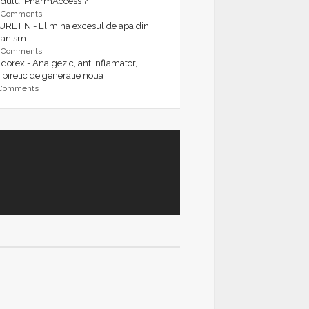
rdului PharmAccess ?
9 Comments
URETIN - Elimina excesul de apa din
ganism
9 Comments
dorex - Analgezic, antiinflamator,
ipiretic de generatie noua
 Comments