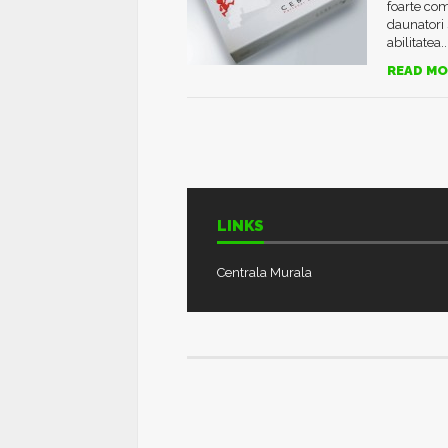
foarte com
daunatori 
abilitatea..
READ MO
LINKS
Centrala Murala