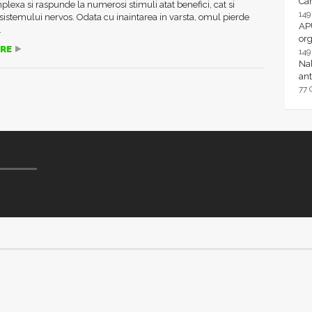
Ca
plexa si raspunde la numerosi stimuli atat benefici, cat si
14
sistemului nervos. Odata cu inaintarea in varsta, omul pierde
AP
.
or
RE
14
Nal
ant
77