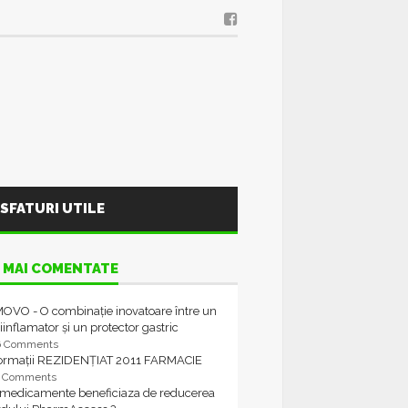
SFATURI UTILE
 MAI COMENTATE
OVO - O combinație inovatoare între un
iinflamator și un protector gastric
6 Comments
formații REZIDENȚIAT 2011 FARMACIE
4 Comments
 medicamente beneficiaza de reducerea