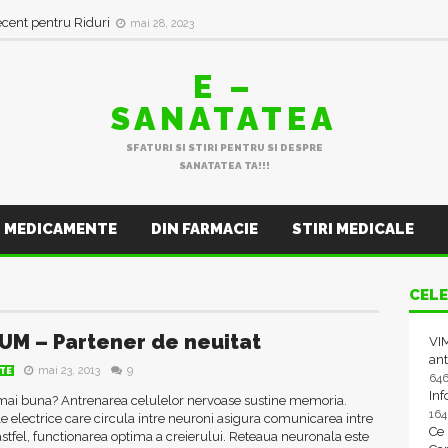
ecent pentru Riduri
mai 28, 2023
E –
SANATATEA
SFATURI SI STIRI PENTRU SI DESPRE
SANATATEA TA!!!
MEDICAMENTE
DIN FARMACIE
STIRI MEDICALE
CELE
UM – Partener de neuitat
VIM
ant
mai 23, 2013
9
TE
64
In
ai buna? Antrenarea celulelor nervoase sustine memoria.
16
e electrice care circula intre neuroni asigura comunicarea intre
Ce
 astfel, functionarea optima a creierului. Reteaua neuronala este