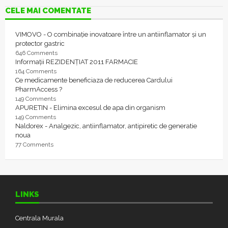
CELE MAI COMENTATE
VIMOVO - O combinație inovatoare între un antiinflamator și un
protector gastric
646 Comments
Informații REZIDENȚIAT 2011 FARMACIE
164 Comments
Ce medicamente beneficiaza de reducerea Cardului
PharmAccess ?
149 Comments
APURETIN - Elimina excesul de apa din organism
149 Comments
Naldorex - Analgezic, antiinflamator, antipiretic de generatie
noua
77 Comments
LINKS
Centrala Murala