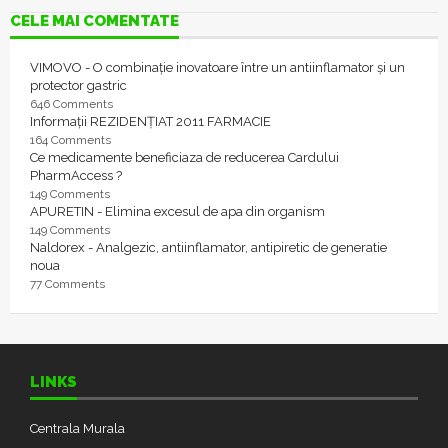
CELE MAI COMENTATE
VIMOVO - O combinație inovatoare între un antiinflamator și un
protector gastric
646 Comments
Informații REZIDENȚIAT 2011 FARMACIE
164 Comments
Ce medicamente beneficiaza de reducerea Cardului
PharmAccess ?
149 Comments
APURETIN - Elimina excesul de apa din organism
149 Comments
Naldorex - Analgezic, antiinflamator, antipiretic de generatie
noua
77 Comments
LINKS
Centrala Murala