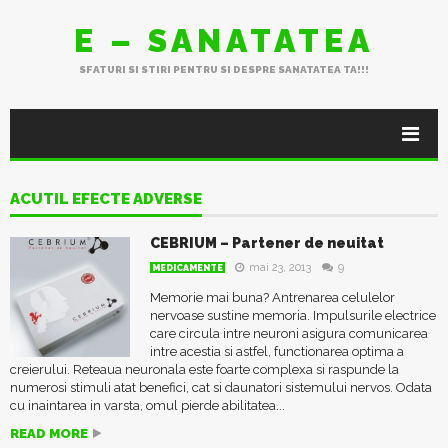
E – SANATATEA
SFATURI SI STIRI PENTRU SI DESPRE SANATATEA TA!!!
ACUTIL EFECTE ADVERSE
CEBRIUM – Partener de neuitat
mai 23, 2013
9
MEDICAMENTE
Memorie mai buna? Antrenarea celulelor
nervoase sustine memoria. Impulsurile electrice
care circula intre neuroni asigura comunicarea
intre acestia si astfel, functionarea optima a
creierului. Reteaua neuronala este foarte complexa si raspunde la
numerosi stimuli atat benefici, cat si daunatori sistemului nervos. Odata
cu inaintarea in varsta, omul pierde abilitatea...
READ MORE