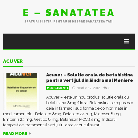
E – SANATATEA
SFATURI SI STIRI PENTRU SI DESPRE SANATATEA TA!!!
ACU VER
Acuver – Solutie orala de betahistina
pentru vertijul din Sindromul Meniere
martie 17, 2012
2
MEDICAMENTE
AcuVer – este un nou produs, solutie orala cu
betahistina 8mg/doza. Betahistina se regaseste
deja in farmacii sub forma de comprimate in
medicamentele : Betaserc 8mg, Betaserc 24 mg, Microser 8 mg,
Emperin 24 mg, Vestibo 8 mg, Betahistin MCC 24 mg. Indicatii
terapeutice: tratamentul vertijului asociat cu tulburari...
READ MORE