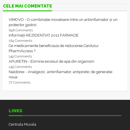
CELE MAI COMENTATE
VIMOVO - O combinație inovatoare între un antiinflamator și un
protector gastric
646 Comments
Informații REZIDENȚIAT 2011 FARMACIE
164 Comments
Ce medicamente beneficiaza de reducerea Cardului
PharmAccess ?
149 Comments
APURETIN - Elimina excesul de apa din organism
149 Comments
Naldorex - Analgezic, antiinflamator, antipiretic de generatie
noua
77 Comments
LINKS
Centrala Murala